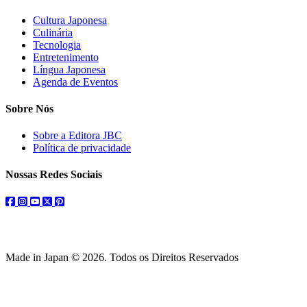
Cultura Japonesa
Culinária
Tecnologia
Entretenimento
Língua Japonesa
Agenda de Eventos
Sobre Nós
Sobre a Editora JBC
Política de privacidade
Nossas Redes Sociais
facebook
instagram
youtube
twitter
pinterest
Made in Japan © 2026. Todos os Direitos Reservados