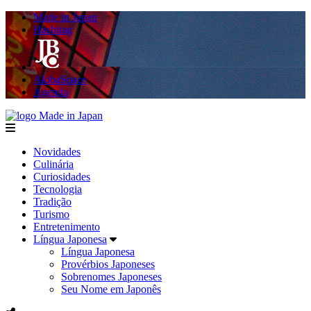
Made in Japan
Hashitag
AkibaSpace
Agenda
Made in Japan
menu
Novidades
Culinária
Curiosidades
Tecnologia
Tradição
Turismo
Entretenimento
Língua Japonesa
Língua Japonesa
Provérbios Japoneses
Sobrenomes Japoneses
Seu Nome em Japonês