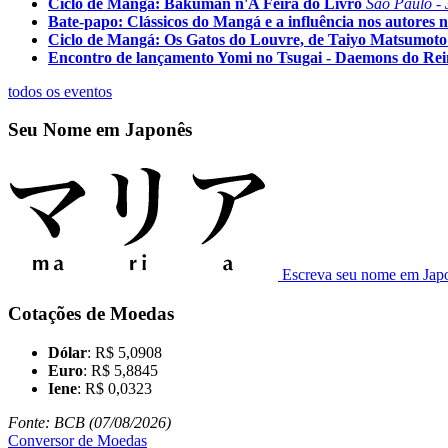
Ciclo de Mangá: Bakuman n'A Feira do Livro
São Paulo - 
Bate-papo: Clássicos do Mangá e a influência nos autores n
Ciclo de Mangá: Os Gatos do Louvre, de Taiyo Matsumoto
Encontro de lançamento Yomi no Tsugai - Daemons do Re
todos os eventos
Seu Nome em Japonês
Escreva seu nome em Jap
Cotações de Moedas
Dólar
: R$ 5,0908
Euro
: R$ 5,8845
Iene
: R$ 0,0323
Fonte: BCB (07/08/2026)
Conversor de Moedas