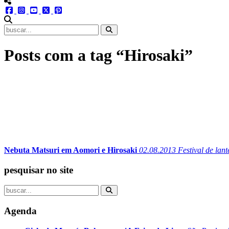
menu redes social
facebook
instagram
youtube
twitter
pinterest
abrir busca no site
Posts com a tag “Hirosaki”
Nebuta Matsuri em Aomori e Hirosaki
02.08.2013
Festival de lan
pesquisar no site
Agenda