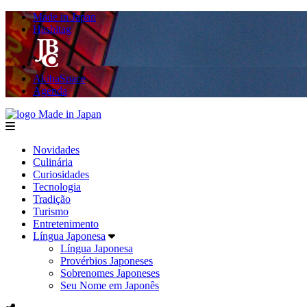
Made in Japan
Hashitag
AkibaSpace
Agenda
Made in Japan
menu
Novidades
Culinária
Curiosidades
Tecnologia
Tradição
Turismo
Entretenimento
Língua Japonesa
Língua Japonesa
Provérbios Japoneses
Sobrenomes Japoneses
Seu Nome em Japonês