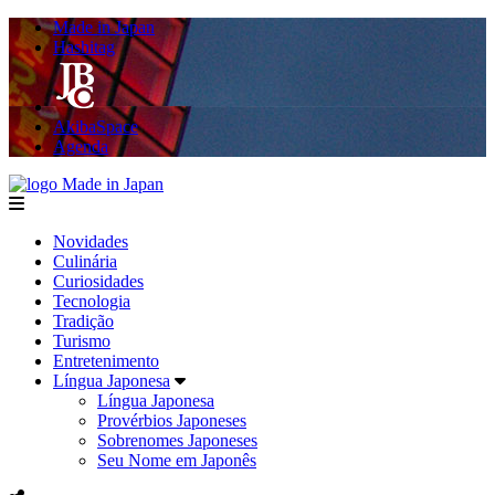
Made in Japan
Hashitag
AkibaSpace
Agenda
Made in Japan
menu
Novidades
Culinária
Curiosidades
Tecnologia
Tradição
Turismo
Entretenimento
Língua Japonesa
Língua Japonesa
Provérbios Japoneses
Sobrenomes Japoneses
Seu Nome em Japonês