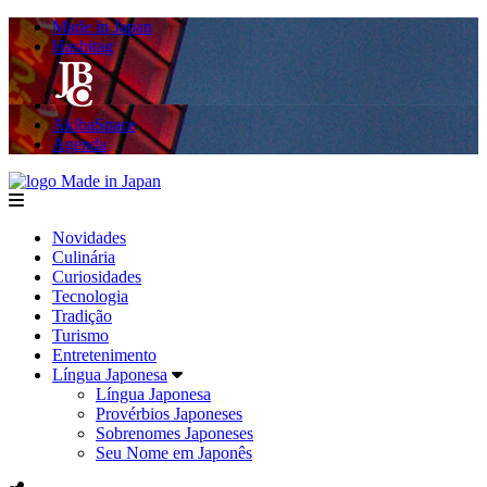
Made in Japan
Hashitag
AkibaSpace
Agenda
Made in Japan
menu
Novidades
Culinária
Curiosidades
Tecnologia
Tradição
Turismo
Entretenimento
Língua Japonesa
Língua Japonesa
Provérbios Japoneses
Sobrenomes Japoneses
Seu Nome em Japonês