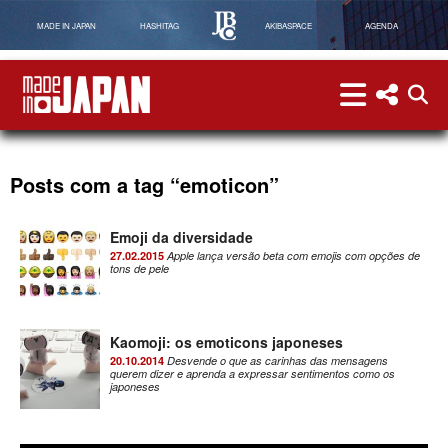
MADE IN JAPAN
HASHITAG
AKIBASPACE
AGENDA
menu
menu red
abri
Made in Japan
Posts com a tag “emoticon”
Emoji da diversidade
27.02.2015
Apple lança versão beta com emojis com opções de
tons de pele
Kaomoji: os emoticons japoneses
20.10.2014
Desvende o que as carinhas das mensagens
querem dizer e aprenda a expressar sentimentos como os
japoneses