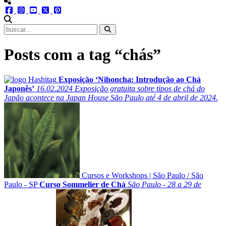
menu redes social
facebook
instagram
youtube
twitter
pinterest
abrir busca no site
Posts com a tag “chás”
Exposição ‘Nihoncha: Introdução ao Chá
Japonês’
16.02.2024
Exposição gratuita sobre tipos de chá do
Japão acontece na Japan House São Paulo até 4 de abril de 2024.
Cursos e Workshops
|
São Paulo
/
São
Paulo - SP
Curso Sommelier de Chá
São Paulo - 28 a 29 de