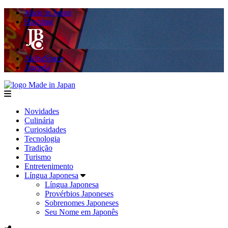
Made in Japan
Hashitag
AkibaSpace
Agenda
Made in Japan
menu
Novidades
Culinária
Curiosidades
Tecnologia
Tradição
Turismo
Entretenimento
Língua Japonesa
Língua Japonesa
Provérbios Japoneses
Sobrenomes Japoneses
Seu Nome em Japonês