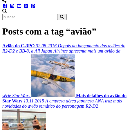
menu redes social
facebook
instagram
youtube
twitter
pinterest
abrir busca no site
Posts com a tag “avião”
Avião do C-3PO
02.08.2016
Depois do lançamento dos aviões do
R2-D2 e BB-8, a All Japan Airlines apresenta mais um avião da
série Star Wars
Mais detalhes do avião do
Star Wars
13.11.2015
A empresa aérea japonesa ANA traz mais
novidades do avião temático do personagem R2-D2