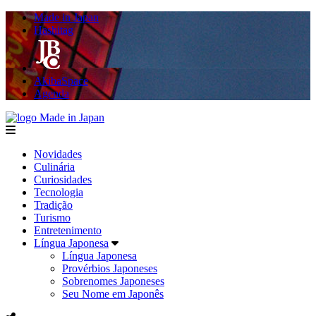
Made in Japan
Hashitag
AkibaSpace
Agenda
Made in Japan
menu
Novidades
Culinária
Curiosidades
Tecnologia
Tradição
Turismo
Entretenimento
Língua Japonesa
Língua Japonesa
Provérbios Japoneses
Sobrenomes Japoneses
Seu Nome em Japonês