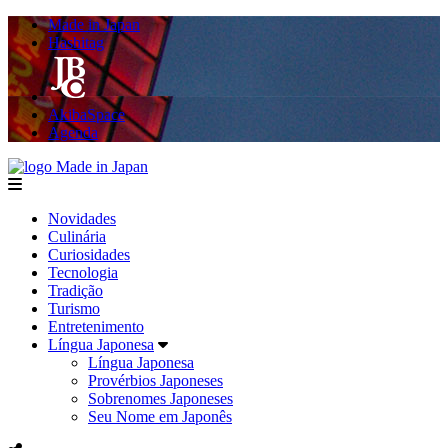
Made in Japan
Hashitag
AkibaSpace
Agenda
Made in Japan
menu
Novidades
Culinária
Curiosidades
Tecnologia
Tradição
Turismo
Entretenimento
Língua Japonesa
Língua Japonesa
Provérbios Japoneses
Sobrenomes Japoneses
Seu Nome em Japonês