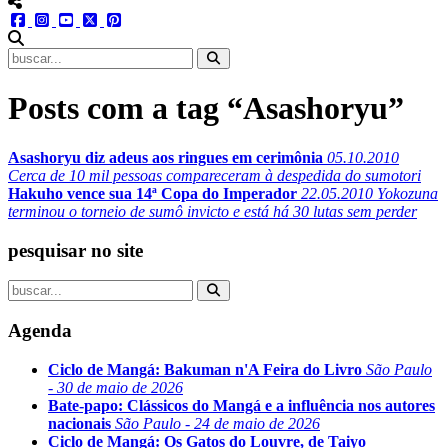
menu redes social
facebook
instagram
youtube
twitter
pinterest
abrir busca no site
Posts com a tag “Asashoryu”
Asashoryu diz adeus aos ringues em cerimônia
05.10.2010
Cerca de 10 mil pessoas compareceram à despedida do sumotori
Hakuho vence sua 14ª Copa do Imperador
22.05.2010
Yokozuna
terminou o torneio de sumô invicto e está há 30 lutas sem perder
pesquisar no site
Agenda
Ciclo de Mangá: Bakuman n'A Feira do Livro
São Paulo
- 30 de maio de 2026
Bate-papo: Clássicos do Mangá e a influência nos autores
nacionais
São Paulo - 24 de maio de 2026
Ciclo de Mangá: Os Gatos do Louvre, de Taiyo