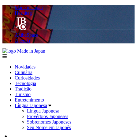
Made in Japan
Hashitag
AkibaSpace
Agenda
Made in Japan
menu
Novidades
Culinária
Curiosidades
Tecnologia
Tradição
Turismo
Entretenimento
Língua Japonesa
Língua Japonesa
Provérbios Japoneses
Sobrenomes Japoneses
Seu Nome em Japonês