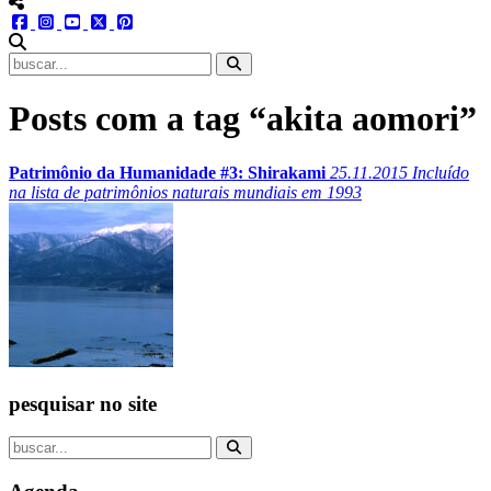
menu redes social
facebook
instagram
youtube
twitter
pinterest
abrir busca no site
Posts com a tag “akita aomori”
Patrimônio da Humanidade #3: Shirakami
25.11.2015
Incluído
na lista de patrimônios naturais mundiais em 1993
pesquisar no site