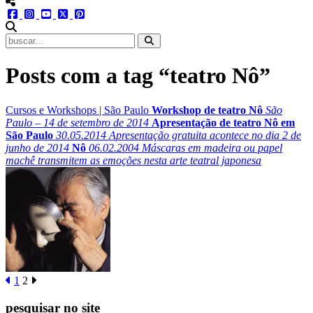
menu redes social
facebook
instagram
youtube
twitter
pinterest
abrir busca no site
Posts com a tag “teatro Nô”
Cursos e Workshops
|
São Paulo
Workshop de teatro Nô
São
Paulo – 14 de setembro de 2014
Apresentação de teatro Nô em
São Paulo
30.05.2014
Apresentação gratuita acontece no dia 2 de
junho de 2014
Nô
06.02.2004
Máscaras em madeira ou papel
machê transmitem as emoções nesta arte teatral japonesa
1
2
pesquisar no site