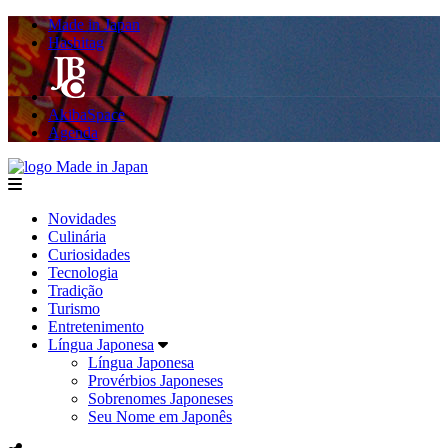
Made in Japan
Hashitag
AkibaSpace
Agenda
Made in Japan
menu
Novidades
Culinária
Curiosidades
Tecnologia
Tradição
Turismo
Entretenimento
Língua Japonesa
Língua Japonesa
Provérbios Japoneses
Sobrenomes Japoneses
Seu Nome em Japonês