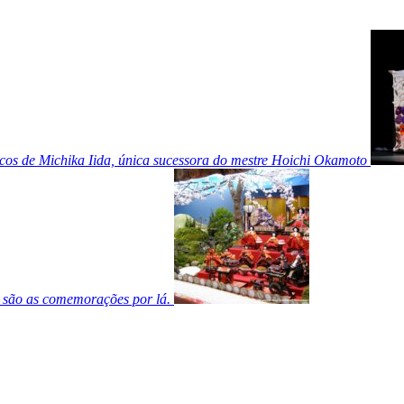
cos de Michika Iida, única sucessora do mestre Hoichi Okamoto
 são as comemorações por lá.