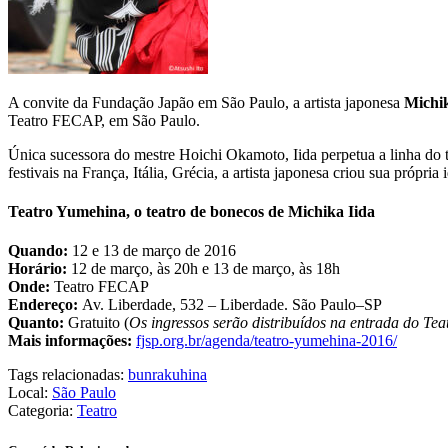
A convite da Fundação Japão em São Paulo, a artista japonesa
Michik
Teatro FECAP, em São Paulo.
Única sucessora do mestre Hoichi Okamoto, Iida perpetua a linha do
festivais na França, Itália, Grécia, a artista japonesa criou sua própr
Teatro Yumehina, o teatro de bonecos de Michika Iida
Quando:
12 e 13 de março de 2016
Horário:
12 de março, às 20h e 13 de março, às 18h
Onde:
Teatro FECAP
Endereço:
Av. Liberdade, 532 – Liberdade. São Paulo–SP
Quanto:
Gratuito (
Os ingressos serão distribuídos na entrada do Te
Mais informações:
fjsp.org.br/agenda/teatro-yumehina-2016/
Tags relacionadas:
bunraku
hina
Local:
São Paulo
Categoria:
Teatro