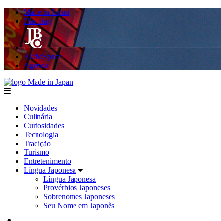
Made in Japan
Hashitag
AkibaSpace
Agenda
Made in Japan
menu
Novidades
Culinária
Curiosidades
Tecnologia
Tradição
Turismo
Entretenimento
Língua Japonesa
Língua Japonesa
Provérbios Japoneses
Sobrenomes Japoneses
Seu Nome em Japonês