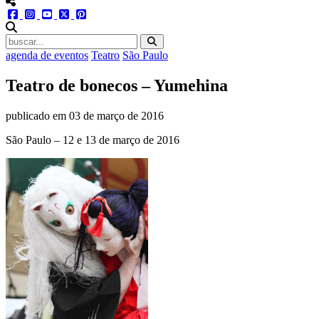
menu redes social
facebook
instagram
youtube
twitter
pinterest
abrir busca no site
agenda de eventos
Teatro
São Paulo
Teatro de bonecos – Yumehina
publicado em
03 de março de 2016
São Paulo – 12 e 13 de março de 2016