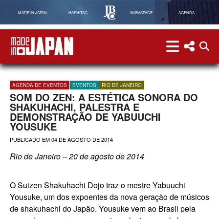
MADE IN JAPAN
HASHITAG
AKIBASPACE
AGENDA
menu
menu red
abri
Made in Japan
AGENDA DE EVENTOS
EVENTOS
RIO DE JANEIRO
SOM DO ZEN: A ESTÉTICA SONORA DO
SHAKUHACHI, PALESTRA E
DEMONSTRAÇÃO DE YABUUCHI
YOUSUKE
PUBLICADO EM
04 DE AGOSTO DE 2014
Rio de Janeiro – 20 de agosto de 2014
O Suizen Shakuhachi Dojo traz o mestre Yabuuchi
Yousuke, um dos expoentes da nova geração de músicos
de shakuhachi do Japão. Yousuke vem ao Brasil pela