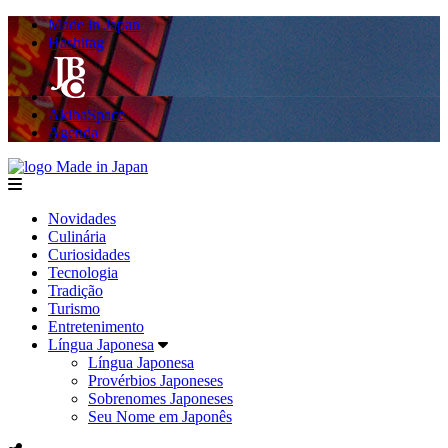
Made in Japan
Hashitag
AkibaSpace
Agenda
Made in Japan
menu
Novidades
Culinária
Curiosidades
Tecnologia
Tradição
Turismo
Entretenimento
Língua Japonesa
Língua Japonesa
Provérbios Japoneses
Sobrenomes Japoneses
Seu Nome em Japonês