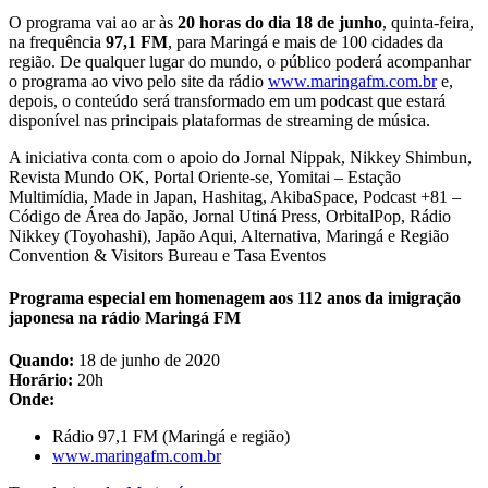
O programa vai ao ar às
20 horas do dia 18 de junho
, quinta-feira,
na frequência
97,1 FM
, para Maringá e mais de 100 cidades da
região. De qualquer lugar do mundo, o público poderá acompanhar
o programa ao vivo pelo site da rádio
www.maringafm.com.br
e,
depois, o conteúdo será transformado em um podcast que estará
disponível nas principais plataformas de streaming de música.
A iniciativa conta com o apoio do Jornal Nippak, Nikkey Shimbun,
Revista Mundo OK, Portal Oriente-se, Yomitai – Estação
Multimídia, Made in Japan, Hashitag, AkibaSpace, Podcast +81 –
Código de Área do Japão, Jornal Utiná Press, OrbitalPop, Rádio
Nikkey (Toyohashi), Japão Aqui, Alternativa, Maringá e Região
Convention & Visitors Bureau e Tasa Eventos
Programa especial em homenagem aos 112 anos da imigração
japonesa na rádio Maringá FM
Quando:
18 de junho de 2020
Horário:
20h
Onde:
Rádio 97,1 FM (Maringá e região)
www.maringafm.com.br