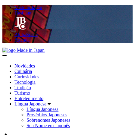
Made in Japan
Hashitag
AkibaSpace
Agenda
Made in Japan
menu
Novidades
Culinária
Curiosidades
Tecnologia
Tradição
Turismo
Entretenimento
Língua Japonesa
Língua Japonesa
Provérbios Japoneses
Sobrenomes Japoneses
Seu Nome em Japonês