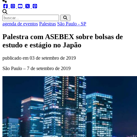
menu redes social
facebook
instagram
youtube
twitter
pinterest
abrir busca no site
agenda de eventos
Palestras
São Paulo - SP
Palestra com ASEBEX sobre bolsas de
estudo e estágio no Japão
publicado em
03 de setembro de 2019
São Paulo – 7 de setembro de 2019