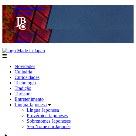
Made in Japan
Hashitag
AkibaSpace
Agenda
Made in Japan
menu
Novidades
Culinária
Curiosidades
Tecnologia
Tradição
Turismo
Entretenimento
Língua Japonesa
Língua Japonesa
Provérbios Japoneses
Sobrenomes Japoneses
Seu Nome em Japonês