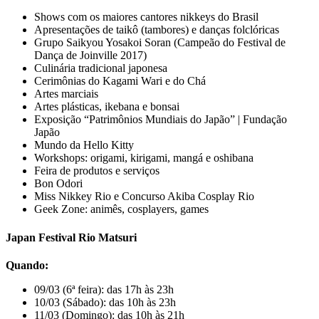
Shows com os maiores cantores nikkeys do Brasil
Apresentações de taikô (tambores) e danças folclóricas
Grupo Saikyou Yosakoi Soran (Campeão do Festival de
Dança de Joinville 2017)
Culinária tradicional japonesa
Cerimônias do Kagami Wari e do Chá
Artes marciais
Artes plásticas, ikebana e bonsai
Exposição “Patrimônios Mundiais do Japão” | Fundação
Japão
Mundo da Hello Kitty
Workshops: origami, kirigami, mangá e oshibana
Feira de produtos e serviços
Bon Odori
Miss Nikkey Rio e Concurso Akiba Cosplay Rio
Geek Zone: animês, cosplayers, games
Japan Festival Rio Matsuri
Quando:
09/03 (6ª feira): das 17h às 23h
10/03 (Sábado): das 10h às 23h
11/03 (Domingo): das 10h às 21h