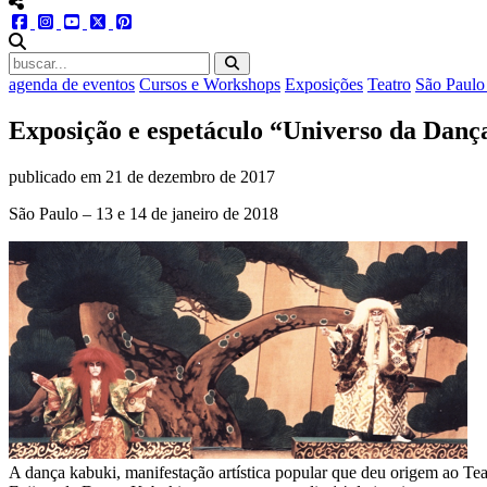
menu redes social
facebook
instagram
youtube
twitter
pinterest
abrir busca no site
agenda de eventos
Cursos e Workshops
Exposições
Teatro
São Paulo
Exposição e espetáculo “Universo da Dan
publicado em
21 de dezembro de 2017
São Paulo – 13 e 14 de janeiro de 2018
A dança kabuki, manifestação artística popular que deu origem ao Tea