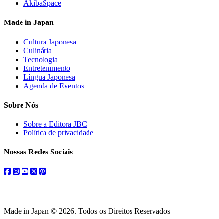
AkibaSpace
Made in Japan
Cultura Japonesa
Culinária
Tecnologia
Entretenimento
Língua Japonesa
Agenda de Eventos
Sobre Nós
Sobre a Editora JBC
Política de privacidade
Nossas Redes Sociais
facebook
instagram
youtube
twitter
pinterest
Made in Japan © 2026. Todos os Direitos Reservados