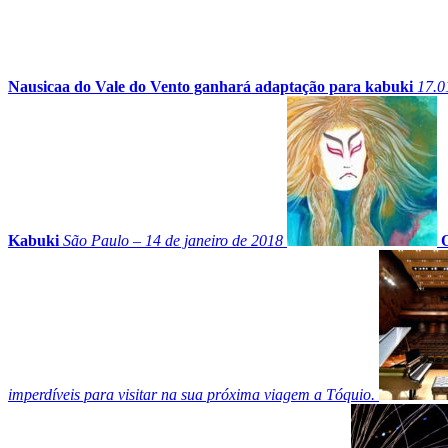
Nausicaa do Vale do Vento ganhará adaptação para kabuki
17.0
Kabuki
São Paulo – 14 de janeiro de 2018
O
imperdíveis para visitar na sua próxima viagem a Tóquio.