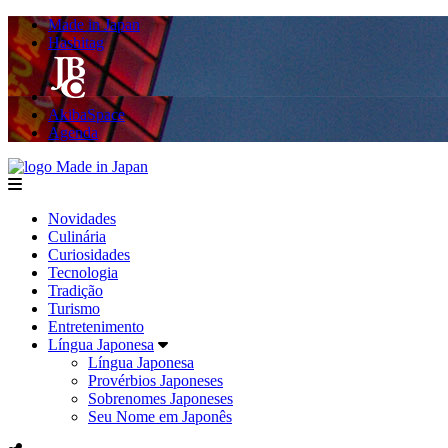
Made in Japan
Hashitag
AkibaSpace
Agenda
Made in Japan
menu
Novidades
Culinária
Curiosidades
Tecnologia
Tradição
Turismo
Entretenimento
Língua Japonesa
Língua Japonesa
Provérbios Japoneses
Sobrenomes Japoneses
Seu Nome em Japonês