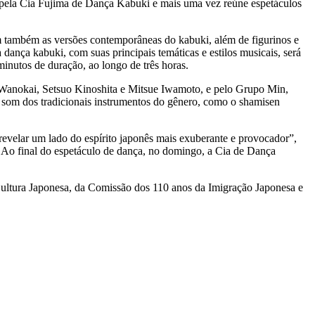
a pela Cia Fujima de Dança Kabuki e mais uma vez reúne espetáculos
am também as versões contemporâneas do kabuki, além de figurinos e
ança kabuki, com suas principais temáticas e estilos musicais, será
inutos de duração, ao longo de três horas.
 Wanokai, Setsuo Kinoshita e Mitsue Iwamoto, e pelo Grupo Min,
o som dos tradicionais instrumentos do gênero, como o shamisen
revelar um lado do espírito japonês mais exuberante e provocador”,
. Ao final do espetáculo de dança, no domingo, a Cia de Dança
Cultura Japonesa, da Comissão dos 110 anos da Imigração Japonesa e