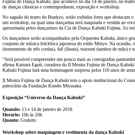
Fujima de Dança Kabuki, que acontece no dia 14 de janeiro, no teatr
de danças clássicas e contemporâneas, exposição e workshop.
No saguão do teatro do Bunkyo, serão exibidas fotos que destacam o 
um workshop, na qual uma dançarina será maquiada e vestida ao vivo p
apresentada pelos dançarinos da Cia de Dança Kabuki Fujima. Ao todo
Os dançarinos serão acompanhados pela Orquestra Kabuki, único grup
conjunto de música folclórica japonesa do estilo Minyo. Na ocasião, 
(instrumento de três cordas), fuê (flauta), tsuzumi (tambor de mão) e t
“Será possível compreender um pouco mais as coreografias pantomímic
afirma Katsura Eguti, curadora da II Mostra Fujima de Dança Kabuki e
Kabuki Fujima fará uma homenagem surpresa pelos 110 anos de amizad
II Mostra Fujima de Dança Kabuki tem o apoio institucional do Cons
patrocínio da Fundação Kunito Miyasaka.
Exposição “Universo da Dança Kabuki”
Quando:
13 e 14 de janeiro de 2018
Horário:
10h às 20h
Quanto:
Gratuito
Workshop sobre maquiagem e vestimenta da dança Kabuki