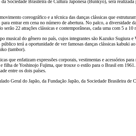
o da Sociedade Brasileira de Cultura Japonesa (Bunkyo), será realizad
movimento coreográfico e a técnica das danças clássicas que estrutur
ara entrar em cena no número de abertura. No palco, a diversidade da d
 serão 22 atrações clássicas e contemporâneas, cada uma com 5 a 10 m
o musical do gênero no país, cujos integrantes são Kazuko Sugiura e
o público terá a oportunidade de ver famosas danças clássicas kabuki a
aiko (tambor).
as que enfatizam expressões corporais, vestimentas e acessórios para 
 filha de Yoshinojo Fujima, que trouxe o estilo para o Brasil em 1961
e entre os dois países.
ulado Geral do Japão, da Fundação Japão, da Sociedade Brasileira de 