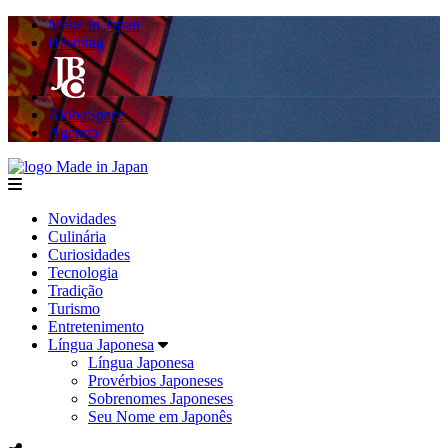
Made in Japan
Hashitag
AkibaSpace
Agenda
Made in Japan
menu
Novidades
Culinária
Curiosidades
Tecnologia
Tradição
Turismo
Entretenimento
Língua Japonesa
Língua Japonesa
Provérbios Japoneses
Sobrenomes Japoneses
Seu Nome em Japonês