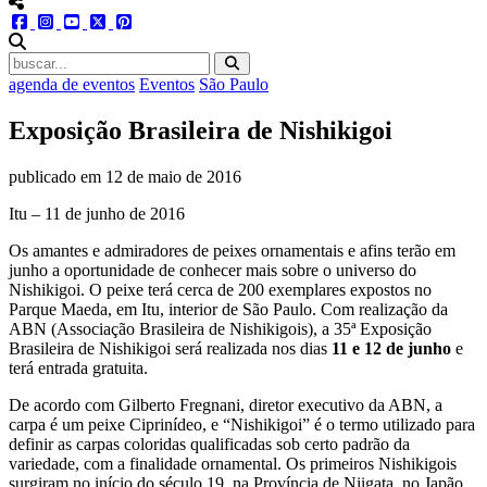
menu redes social
facebook
instagram
youtube
twitter
pinterest
abrir busca no site
agenda de eventos
Eventos
São Paulo
Exposição Brasileira de Nishikigoi
publicado em
12 de maio de 2016
Itu – 11 de junho de 2016
Os amantes e admiradores de peixes ornamentais e afins terão em
junho a oportunidade de conhecer mais sobre o universo do
Nishikigoi. O peixe terá cerca de 200 exemplares expostos no
Parque Maeda, em Itu, interior de São Paulo. Com realização da
ABN (Associação Brasileira de Nishikigois), a 35ª Exposição
Brasileira de Nishikigoi será realizada nos dias
11 e 12 de junho
e
terá entrada gratuita.
De acordo com Gilberto Fregnani, diretor executivo da ABN, a
carpa é um peixe Ciprinídeo, e “Nishikigoi” é o termo utilizado para
definir as carpas coloridas qualificadas sob certo padrão da
variedade, com a finalidade ornamental. Os primeiros Nishikigois
surgiram no início do século 19, na Província de Niigata, no Japão.