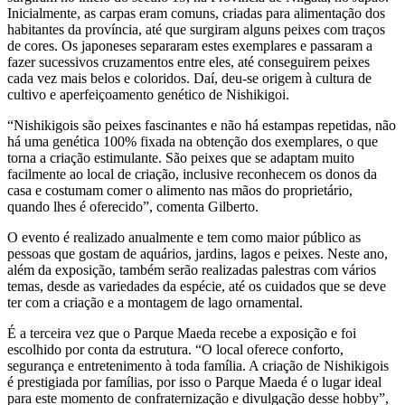
Inicialmente, as carpas eram comuns, criadas para alimentação dos
habitantes da província, até que surgiram alguns peixes com traços
de cores. Os japoneses separaram estes exemplares e passaram a
fazer sucessivos cruzamentos entre eles, até conseguirem peixes
cada vez mais belos e coloridos. Daí, deu-se origem à cultura de
cultivo e aperfeiçoamento genético de Nishikigoi.
“Nishikigois são peixes fascinantes e não há estampas repetidas, não
há uma genética 100% fixada na obtenção dos exemplares, o que
torna a criação estimulante. São peixes que se adaptam muito
facilmente ao local de criação, inclusive reconhecem os donos da
casa e costumam comer o alimento nas mãos do proprietário,
quando lhes é oferecido”, comenta Gilberto.
O evento é realizado anualmente e tem como maior público as
pessoas que gostam de aquários, jardins, lagos e peixes. Neste ano,
além da exposição, também serão realizadas palestras com vários
temas, desde as variedades da espécie, até os cuidados que se deve
ter com a criação e a montagem de lago ornamental.
É a terceira vez que o Parque Maeda recebe a exposição e foi
escolhido por conta da estrutura. “O local oferece conforto,
segurança e entretenimento à toda família. A criação de Nishikigois
é prestigiada por famílias, por isso o Parque Maeda é o lugar ideal
para este momento de confraternização e divulgação desse hobby”,