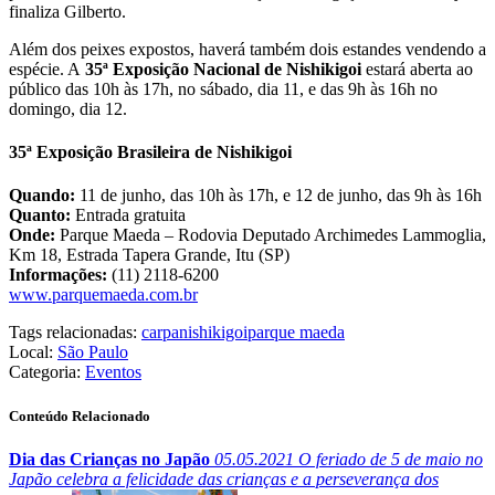
finaliza Gilberto.
Além dos peixes expostos, haverá também dois estandes vendendo a
espécie. A
35ª Exposição Nacional de Nishikigoi
estará aberta ao
público das 10h às 17h, no sábado, dia 11, e das 9h às 16h no
domingo, dia 12.
35ª Exposição Brasileira de Nishikigoi
Quando:
11 de junho, das 10h às 17h, e 12 de junho, das 9h às 16h
Quanto:
Entrada gratuita
Onde:
Parque Maeda – Rodovia Deputado Archimedes Lammoglia,
Km 18, Estrada Tapera Grande, Itu (SP)
Informações:
(11) 2118-6200
www.parquemaeda.com.br
Tags relacionadas:
carpa
nishikigoi
parque maeda
Local:
São Paulo
Categoria:
Eventos
Conteúdo Relacionado
Dia das Crianças no Japão
05.05.2021
O feriado de 5 de maio no
Japão celebra a felicidade das crianças e a perseverança dos