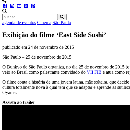
menu redes social
facebook
instagram
youtube
twitter
pinterest
abrir busca no site
agenda de eventos
Cinema
São Paulo
Exibição do filme ‘East Side Sushi’
publicado em
24 de novembro de 2015
São Paulo – 25 de novembro de 2015
O Bunkyo de São Paulo organiza, no dia 25 de novembro de 2015 (qua
veio ao Brasil como palestrante convidado do
VII FIB
e atua como rep
O filme conta a história de uma jovem latina, mãe solteira, que deci
cultura totalmente nova à qual tem que se adaptar e aprende as sutile
Oyama.
Assista ao trailer