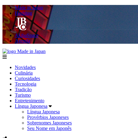
Made in Japan
Hashitag
AkibaSpace
Agenda
Made in Japan
menu
Novidades
Culinária
Curiosidades
Tecnologia
Tradição
Turismo
Entretenimento
Língua Japonesa
Língua Japonesa
Provérbios Japoneses
Sobrenomes Japoneses
Seu Nome em Japonês