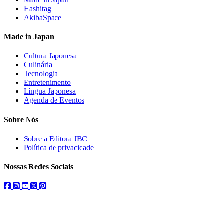
Hashitag
AkibaSpace
Made in Japan
Cultura Japonesa
Culinária
Tecnologia
Entretenimento
Língua Japonesa
Agenda de Eventos
Sobre Nós
Sobre a Editora JBC
Política de privacidade
Nossas Redes Sociais
facebook
instagram
youtube
twitter
pinterest