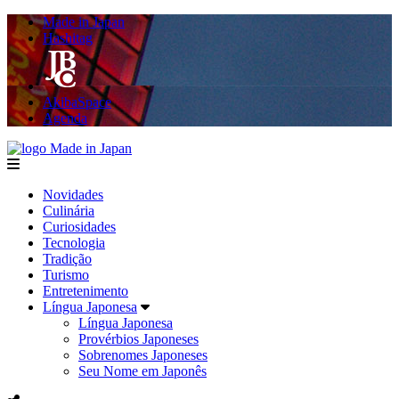
Made in Japan
Hashitag
AkibaSpace
Agenda
Made in Japan
menu
Novidades
Culinária
Curiosidades
Tecnologia
Tradição
Turismo
Entretenimento
Língua Japonesa
Língua Japonesa
Provérbios Japoneses
Sobrenomes Japoneses
Seu Nome em Japonês