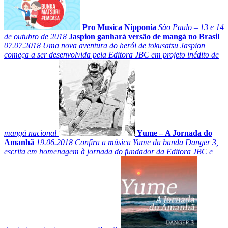
Pro Musica Nipponia
São Paulo – 13 e 14
de outubro de 2018
Jaspion ganhará versão de mangá no Brasil
07.07.2018
Uma nova aventura do herói de tokusatsu Jaspion
começa a ser desenvolvida pela Editora JBC em projeto inédito de
mangá nacional
Yume – A Jornada do
Amanhã
19.06.2018
Confira a música Yume da banda Danger 3,
escrita em homenagem à jornada do fundador da Editora JBC e