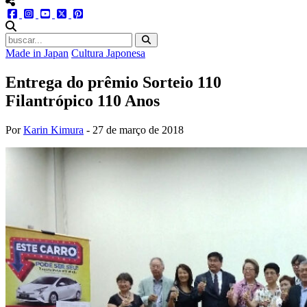
menu redes social
facebook
instagram
youtube
twitter
pinterest
abrir busca no site
Made in Japan
Cultura Japonesa
Entrega do prêmio Sorteio 110
Filantrópico 110 Anos
Por
Karin Kimura
-
27 de março de 2018