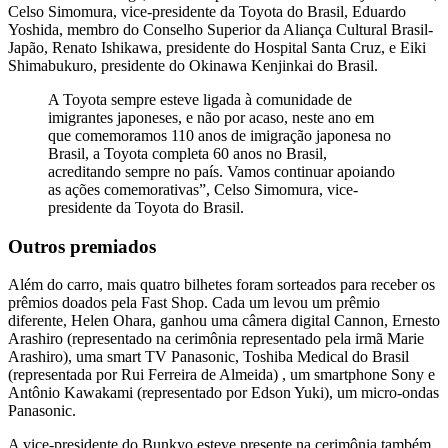
Celso Simomura, vice-presidente da Toyota do Brasil, Eduardo
Yoshida, membro do Conselho Superior da Aliança Cultural Brasil-
Japão, Renato Ishikawa, presidente do Hospital Santa Cruz, e Eiki
Shimabukuro, presidente do Okinawa Kenjinkai do Brasil.
A Toyota sempre esteve ligada à comunidade de
imigrantes japoneses, e não por acaso, neste ano em
que comemoramos 110 anos de imigração japonesa no
Brasil, a Toyota completa 60 anos no Brasil,
acreditando sempre no país. Vamos continuar apoiando
as ações comemorativas”, Celso Simomura, vice-
presidente da Toyota do Brasil.
Outros premiados
Além do carro, mais quatro bilhetes foram sorteados para receber os
prêmios doados pela Fast Shop. Cada um levou um prêmio
diferente, Helen Ohara, ganhou uma câmera digital Cannon, Ernesto
Arashiro (representado na cerimônia representado pela irmã Marie
Arashiro), uma smart TV Panasonic, Toshiba Medical do Brasil
(representada por Rui Ferreira de Almeida) , um smartphone Sony e
Antônio Kawakami (representado por Edson Yuki), um micro-ondas
Panasonic.
A vice-presidente do Bunkyo esteve presente na cerimônia também