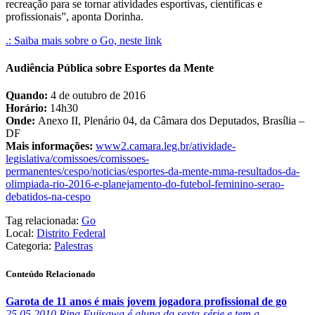
recreação para se tornar atividades esportivas, científicas e
profissionais”, aponta Dorinha.
.: Saiba mais sobre o Go, neste link
Audiência Pública sobre Esportes da Mente
Quando:
4 de outubro de 2016
Horário:
14h30
Onde:
Anexo II, Plenário 04, da Câmara dos Deputados, Brasília –
DF
Mais informações:
www2.camara.leg.br/atividade-
legislativa/comissoes/comissoes-
permanentes/cespo/noticias/esportes-da-mente-mma-resultados-da-
olimpiada-rio-2016-e-planejamento-do-futebol-feminino-serao-
debatidos-na-cespo
Tag relacionada:
Go
Local:
Distrito Federal
Categoria:
Palestras
Conteúdo Relacionado
Garota de 11 anos é mais jovem jogadora profissional de go
25.05.2010
Rina Fujisawa é aluna da sexta-série e tem a