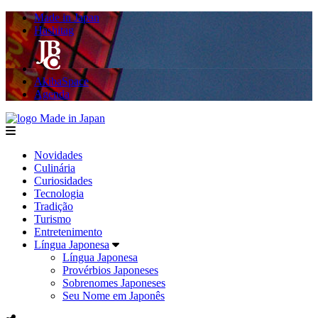
Made in Japan
Hashitag
AkibaSpace
Agenda
Made in Japan
menu
Novidades
Culinária
Curiosidades
Tecnologia
Tradição
Turismo
Entretenimento
Língua Japonesa
Língua Japonesa
Provérbios Japoneses
Sobrenomes Japoneses
Seu Nome em Japonês