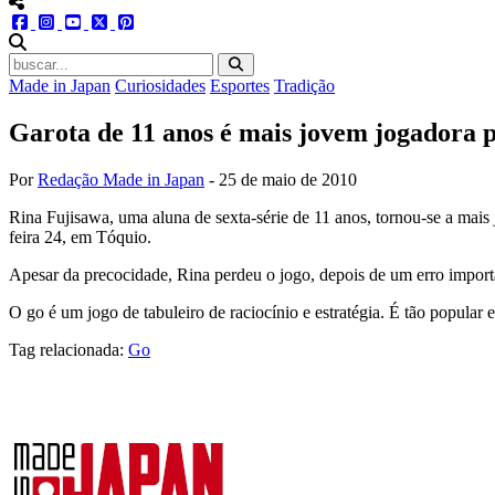
menu redes social
facebook
instagram
youtube
twitter
pinterest
abrir busca no site
Made in Japan
Curiosidades
Esportes
Tradição
Garota de 11 anos é mais jovem jogadora p
Por
Redação Made in Japan
-
25 de maio de 2010
Rina Fujisawa, uma aluna de sexta-série de 11 anos, tornou-se a mais 
feira 24, em Tóquio.
Apesar da precocidade, Rina perdeu o jogo, depois de um erro importa
O go é um jogo de tabuleiro de raciocínio e estratégia. É tão popular
Tag relacionada:
Go