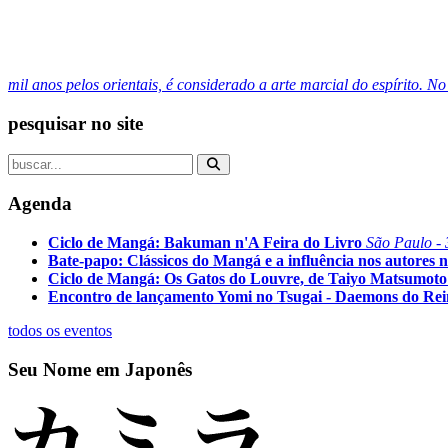
mil anos pelos orientais, é considerado a arte marcial do espírito. N
pesquisar no site
Agenda
Ciclo de Mangá: Bakuman n'A Feira do Livro
São Paulo - 
Bate-papo: Clássicos do Mangá e a influência nos autores n
Ciclo de Mangá: Os Gatos do Louvre, de Taiyo Matsumoto
Encontro de lançamento Yomi no Tsugai - Daemons do Re
todos os eventos
Seu Nome em Japonês