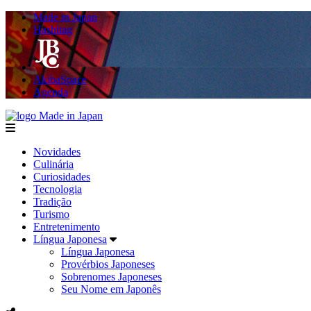
Made in Japan
Hashitag
AkibaSpace
Agenda
Made in Japan
menu
Novidades
Culinária
Curiosidades
Tecnologia
Tradição
Turismo
Entretenimento
Língua Japonesa
Língua Japonesa
Provérbios Japoneses
Sobrenomes Japoneses
Seu Nome em Japonês