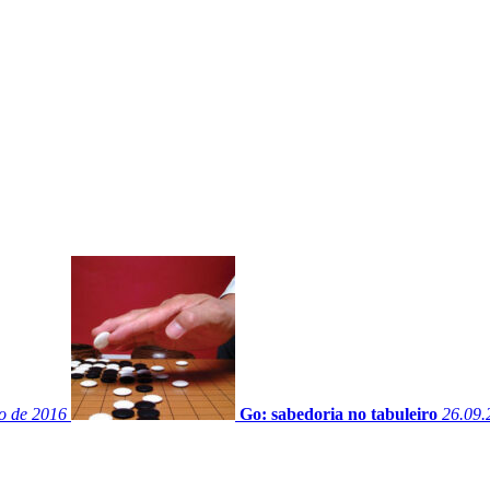
ro de 2016
Go: sabedoria no tabuleiro
26.09.