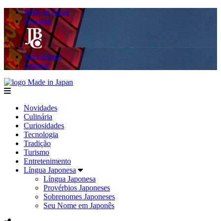
Made in Japan
Hashitag
AkibaSpace
Agenda
Made in Japan
menu
Novidades
Culinária
Curiosidades
Tecnologia
Tradição
Turismo
Entretenimento
Língua Japonesa
Língua Japonesa
Provérbios Japoneses
Sobrenomes Japoneses
Seu Nome em Japonês