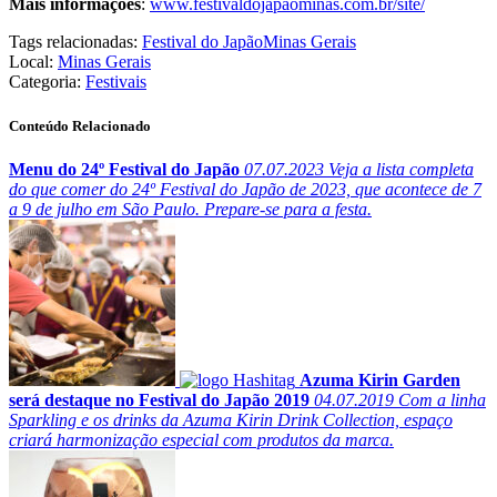
Mais informações
:
www.festivaldojapaominas.com.br/site/
Tags relacionadas:
Festival do Japão
Minas Gerais
Local:
Minas Gerais
Categoria:
Festivais
Conteúdo Relacionado
Menu do 24º Festival do Japão
07.07.2023
Veja a lista completa
do que comer do 24º Festival do Japão de 2023, que acontece de 7
a 9 de julho em São Paulo. Prepare-se para a festa.
Azuma Kirin Garden
será destaque no Festival do Japão 2019
04.07.2019
Com a linha
Sparkling e os drinks da Azuma Kirin Drink Collection, espaço
criará harmonização especial com produtos da marca.