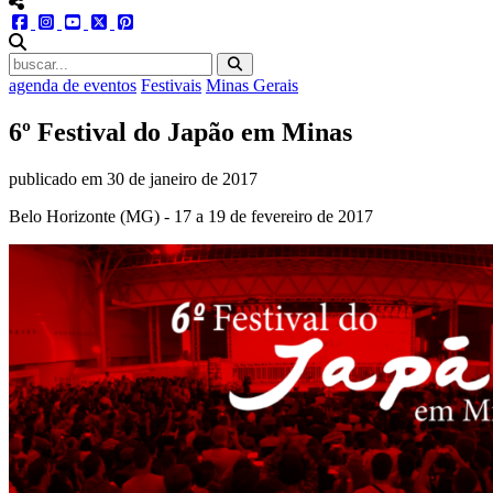
menu redes social
facebook
instagram
youtube
twitter
pinterest
abrir busca no site
agenda de eventos
Festivais
Minas Gerais
6º Festival do Japão em Minas
publicado em
30 de janeiro de 2017
Belo Horizonte (MG) - 17 a 19 de fevereiro de 2017