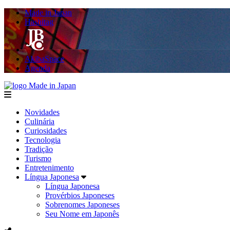
Made in Japan
Hashitag
AkibaSpace
Agenda
Made in Japan
menu
Novidades
Culinária
Curiosidades
Tecnologia
Tradição
Turismo
Entretenimento
Língua Japonesa
Língua Japonesa
Provérbios Japoneses
Sobrenomes Japoneses
Seu Nome em Japonês