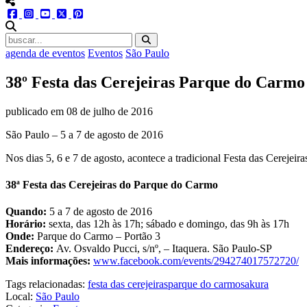
menu redes social
facebook
instagram
youtube
twitter
pinterest
abrir busca no site
agenda de eventos
Eventos
São Paulo
38º Festa das Cerejeiras Parque do Carmo
publicado em
08 de julho de 2016
São Paulo – 5 a 7 de agosto de 2016
Nos dias 5, 6 e 7 de agosto, acontece a tradicional Festa das Cerejei
38ª Festa das Cerejeiras do Parque do Carmo
Quando:
5 a 7 de agosto de 2016
Horário:
sexta, das 12h às 17h; sábado e domingo, das 9h às 17h
Onde:
Parque do Carmo – Portão 3
Endereço:
Av. Osvaldo Pucci, s/nº, – Itaquera. São Paulo-SP
Mais informações:
www.facebook.com/events/294274017572720/
Tags relacionadas:
festa das cerejeiras
parque do carmo
sakura
Local:
São Paulo