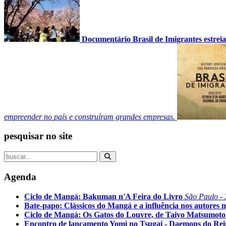
Documentário Brasil de Imigrantes estreia
empreender no país e construíram grandes empresas.
pesquisar no site
Agenda
Ciclo de Mangá: Bakuman n'A Feira do Livro
São Paulo - 
Bate-papo: Clássicos do Mangá e a influência nos autores n
Ciclo de Mangá: Os Gatos do Louvre, de Taiyo Matsumoto
Encontro de lançamento Yomi no Tsugai - Daemons do Re