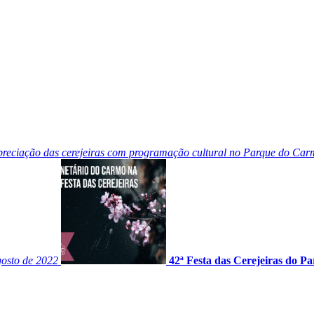
reciação das cerejeiras com programação cultural no Parque do Carm
gosto de 2022
42ª Festa das Cerejeiras do 