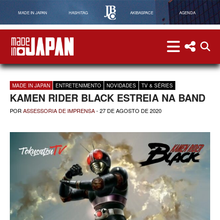
MADE IN JAPAN
HASHITAG
AKIBASPACE
AGENDA
menu
menu red
abri
Made in Japan
MADE IN JAPAN
ENTRETENIMENTO
NOVIDADES
TV & SÉRIES
KAMEN RIDER BLACK ESTREIA NA BAND
POR
ASSESSORIA DE IMPRENSA
-
27 DE AGOSTO DE 2020