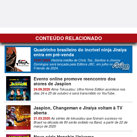
CONTEÚDO RELACIONADO
Quadrinho brasileiro do incrível ninja Jiraiya
entra em pré-venda
10.07.2024
História inédita de Chris Tex, Santtos e Jhonny
Domingos será lançada pela Editora JBC, em julho no Anime
Friends de 2024.
Evento online promove reencontro dos
atores de Jaspion
24.09.2020
Alma Tokusatsu: Ultra Home Edition acontece nos
dias 24 e 25 de outubro e será transmitido no YouTube.
Jaspion, Changeman e Jiraiya voltam à TV
aberta
21.03.2020
As séries de tokusatsu que fizeram sucesso no
Brasil na década de 80 serão exibido na Band, a partir de 22 de
março de 2020
Nova série Henshin Universe