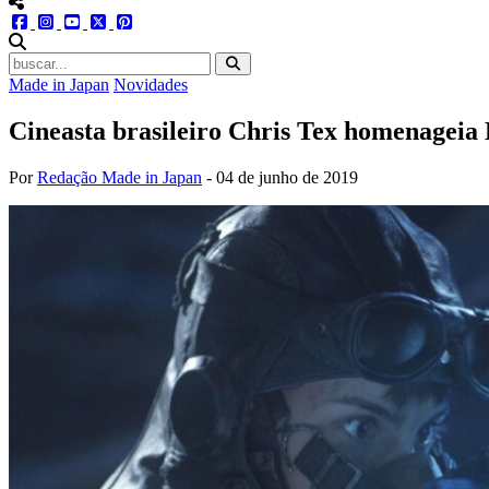
menu redes social
facebook
instagram
youtube
twitter
pinterest
abrir busca no site
Made in Japan
Novidades
Cineasta brasileiro Chris Tex homenagei
Por
Redação Made in Japan
-
04 de junho de 2019