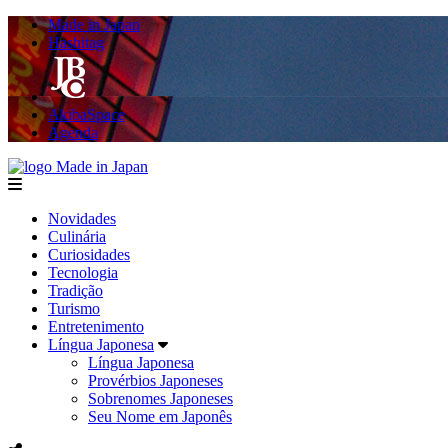
Made in Japan
Hashitag
AkibaSpace
Agenda
Made in Japan
menu
Novidades
Culinária
Curiosidades
Tecnologia
Tradição
Turismo
Entretenimento
Língua Japonesa
Língua Japonesa
Provérbios Japoneses
Sobrenomes Japoneses
Seu Nome em Japonês