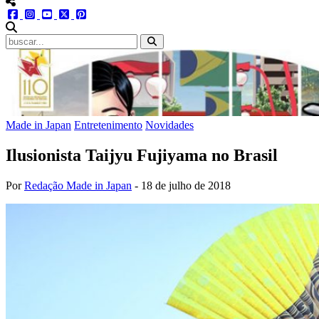
menu redes social
facebook
instagram
youtube
twitter
pinterest
abrir busca no site
Made in Japan
Entretenimento
Novidades
Ilusionista Taijyu Fujiyama no Brasil
Por
Redação Made in Japan
-
18 de julho de 2018