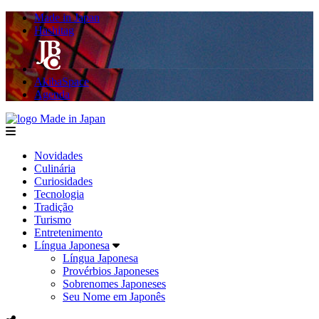
Made in Japan
Hashitag
AkibaSpace
Agenda
Made in Japan
menu
Novidades
Culinária
Curiosidades
Tecnologia
Tradição
Turismo
Entretenimento
Língua Japonesa
Língua Japonesa
Provérbios Japoneses
Sobrenomes Japoneses
Seu Nome em Japonês