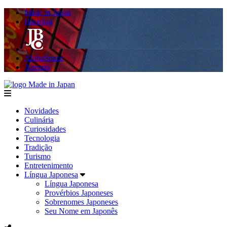
Made in Japan
Hashitag
AkibaSpace
Agenda
Made in Japan
menu
Novidades
Culinária
Curiosidades
Tecnologia
Tradição
Turismo
Entretenimento
Língua Japonesa
Língua Japonesa
Provérbios Japoneses
Sobrenomes Japoneses
Seu Nome em Japonês