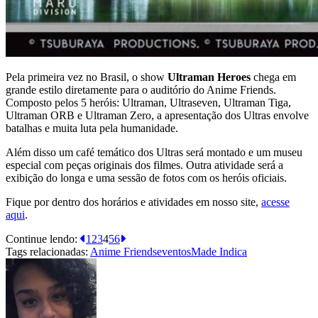
Pela primeira vez no Brasil, o show
Ultraman Heroes
chega em
grande estilo diretamente para o auditório do Anime Friends.
Composto pelos 5 heróis: Ultraman, Ultraseven, Ultraman Tiga,
Ultraman ORB e Ultraman Zero, a apresentação dos Ultras envolve
batalhas e muita luta pela humanidade.
Além disso um café temático dos Ultras será montado e um museu
especial com peças originais dos filmes. Outra atividade será a
exibição do longa e uma sessão de fotos com os heróis oficiais.
Fique por dentro dos horários e atividades em nosso site,
acesse
aqui
.
Continue lendo:
1
2
3
4
5
6
Tags relacionadas:
Anime Friends
eventos
Made Indica