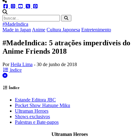
menu redes social
facebook
instagram
youtube
twitter
pinterest
abrir busca no site
#MadeIndica
Made in Japan
Anime
Cultura Japonesa
Entretenimento
#MadeIndica: 5 atrações imperdíveis do
Anime Friends 2018
Por
Heila Lima
-
30 de junho de 2018
índice
fechar
Índice
Estande Editora JBC
Pocket Show Hatsune Miku
Ultraman Heroes
Shows exclusivos
Palestras e Bate-papos
Ultraman Heroes