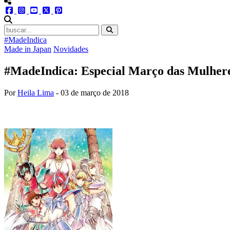
menu redes social
facebook
instagram
youtube
twitter
pinterest
abrir busca no site
#MadeIndica
Made in Japan
Novidades
#MadeIndica: Especial Março das Mulhere
Por
Heila Lima
-
03 de março de 2018