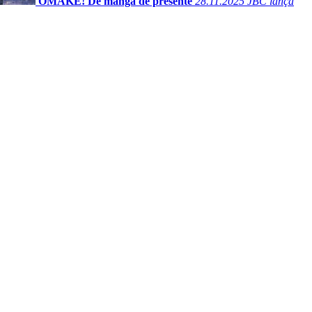
OMAKÊ! Dê mangá de presente
28.11.2025
JBC lança