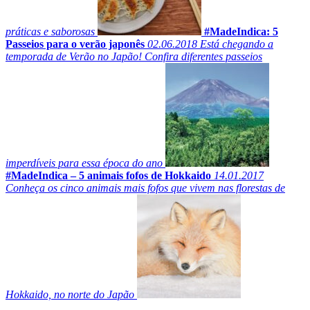
práticas e saborosas
#MadeIndica: 5
Passeios para o verão japonês
02.06.2018
Está chegando a
temporada de Verão no Japão! Confira diferentes passeios
imperdíveis para essa época do ano
#MadeIndica – 5 animais fofos de Hokkaido
14.01.2017
Conheça os cinco animais mais fofos que vivem nas florestas de
Hokkaido, no norte do Japão