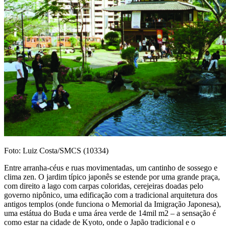
Foto: Luiz Costa/SMCS (10334)
Entre arranha-céus e ruas movimentadas, um cantinho de sossego e
clima zen. O jardim típico japonês se estende por uma grande praça,
com direito a lago com carpas coloridas, cerejeiras doadas pelo
governo nipônico, uma edificação com a tradicional arquitetura dos
antigos templos (onde funciona o Memorial da Imigração Japonesa),
uma estátua do Buda e uma área verde de 14mil m2 – a sensação é
como estar na cidade de Kyoto, onde o Japão tradicional e o