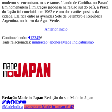
moderno se encontram, mas estamos falando de Curitiba, no Paraná.
Em homenagem à imigração japonesa na região sul do país, a Praça
do Japão foi concluída em 1962 e é um dos cartões postais da
cidade. Ela fica entre as avenidas Sete de Setembro e República
Argentina, no bairro da Água Verde.
Anterior
|
Inicio
Continue lendo:
1
2
3
4
5
6
Tags relacionadas:
imigração japonesa
Made Indica
turismo
Redação Made in Japan
Redação do site Made in Japan
#MadeIndica
Made in Japan #142
Conteúdo da