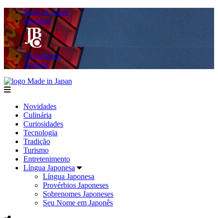
Made in Japan
Hashitag
AkibaSpace
Agenda
Made in Japan
menu
Novidades
Culinária
Curiosidades
Tecnologia
Tradição
Turismo
Entretenimento
Língua Japonesa
Língua Japonesa
Provérbios Japoneses
Sobrenomes Japoneses
Seu Nome em Japonês