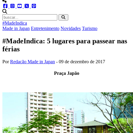
menu redes social
facebook
instagram
youtube
twitter
pinterest
abrir busca no site
#MadeIndica
Made in Japan
Entretenimento
Novidades
Turismo
#MadeIndica: 5 lugares para passear nas
férias
Por
Redação Made in Japan
-
09 de dezembro de 2017
Praça Japão