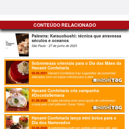
CONTEÚDO RELACIONADO
Palestra: Katsuobushi: técnica que atravessa
séculos e oceanos
São Paulo - 27 de junho de 2023
Sobremesas orientais para o Dia das Mães da
Hanami Confeitaria
05.05.2021
Hanami Confeitaria traz sugestões de presentes
delicados com um toque oriental para a data
Hanami Confeitaria cria campanha
#DocedaSemana
01.08.2020
A cada semana uma nova opção de sobremesa
criada pelo chef pâtissier Cesar Yukio.
Hanami Confeitaria lança mini bolos para o
Dia dos Namorados
03.06.2020
A sobremesa pode ser pedida pelo novo site, app