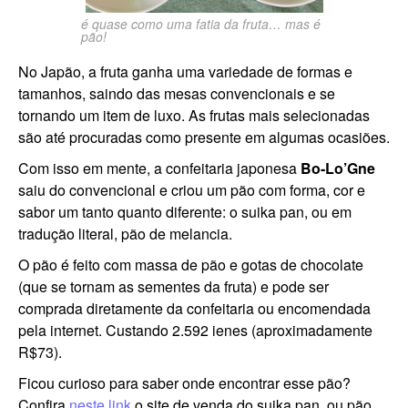
é quase como uma fatia da fruta… mas é
pão!
No Japão, a fruta ganha uma variedade de formas e
tamanhos, saindo das mesas convencionais e se
tornando um item de luxo. As frutas mais selecionadas
são até procuradas como presente em algumas ocasiões.
Com isso em mente, a confeitaria japonesa
Bo-Lo’Gne
saiu do convencional e criou um pão com forma, cor e
sabor um tanto quanto diferente: o suika pan, ou em
tradução literal, pão de melancia.
O pão é feito com massa de pão e gotas de chocolate
(que se tornam as sementes da fruta) e pode ser
comprada diretamente da confeitaria ou encomendada
pela internet. Custando 2.592 ienes (aproximadamente
R$73).
Ficou curioso para saber onde encontrar esse pão?
Confira
neste link
o site de venda do suika pan, ou pão