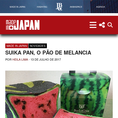
MADE IN JAPAN
HASHITAG
AKIBASPACE
AGENDA
menu
menu red
abri
Made in Japan
MADE IN JAPAN
NOVIDADES
SUIKA PAN, O PÃO DE MELANCIA
POR
HEILA LIMA
-
13 DE JULHO DE 2017