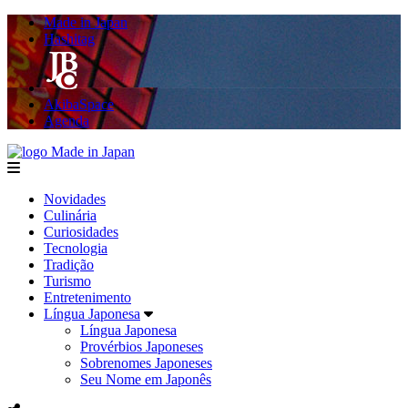
Made in Japan
Hashitag
AkibaSpace
Agenda
Made in Japan
menu
Novidades
Culinária
Curiosidades
Tecnologia
Tradição
Turismo
Entretenimento
Língua Japonesa
Língua Japonesa
Provérbios Japoneses
Sobrenomes Japoneses
Seu Nome em Japonês