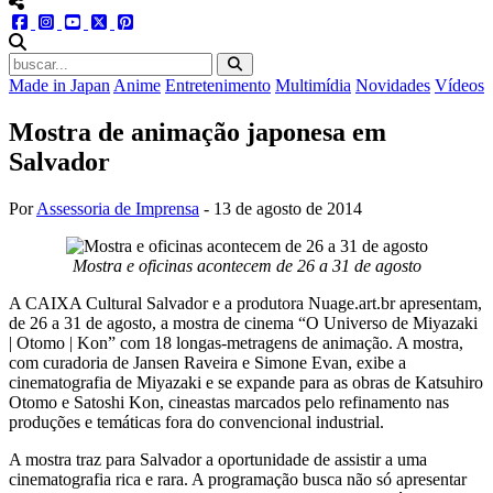
menu redes social
facebook
instagram
youtube
twitter
pinterest
abrir busca no site
Made in Japan
Anime
Entretenimento
Multimídia
Novidades
Vídeos
Mostra de animação japonesa em
Salvador
Por
Assessoria de Imprensa
-
13 de agosto de 2014
Mostra e oficinas acontecem de 26 a 31 de agosto
A CAIXA Cultural Salvador e a produtora Nuage.art.br apresentam,
de 26 a 31 de agosto, a mostra de cinema “O Universo de Miyazaki
| Otomo | Kon” com 18 longas-metragens de animação. A mostra,
com curadoria de Jansen Raveira e Simone Evan, exibe a
cinematografia de Miyazaki e se expande para as obras de Katsuhiro
Otomo e Satoshi Kon, cineastas marcados pelo refinamento nas
produções e temáticas fora do convencional industrial.
A mostra traz para Salvador a oportunidade de assistir a uma
cinematografia rica e rara. A programação busca não só apresentar