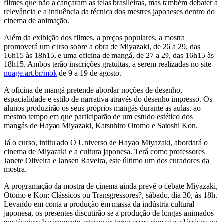
filmes que não alcançaram as telas brasileiras, mas também debater a
relevância e a influência da técnica dos mestres japoneses dentro do
cinema de animação.
Além da exibição dos filmes, a preços populares, a mostra
promoverá um curso sobre a obra de Miyazaki, de 26 a 29, das
16h15 às 18h15, e uma oficina de mangá, de 27 a 29, das 16h15 às
18h15. Ambos terão inscrições gratuitas, a serem realizadas no site
nuage.art.br/mok
de 9 a 19 de agosto.
A oficina de mangá pretende abordar noções de desenho,
espacialidade e estilo de narrativa através do desenho impresso. Os
alunos produzirão os seus próprios mangás durante as aulas, ao
mesmo tempo em que participarão de um estudo estético dos
mangás de Hayao Miyazaki, Katsuhiro Otomo e Satoshi Kon.
Já o curso, intitulado O Universo de Hayao Miyazaki, abordará o
cinema de Miyazaki e a cultura japonesa. Terá como professores
Janete Oliveira e Jansen Raveira, este último um dos curadores da
mostra.
A programação da mostra de cinema ainda prevê o debate Miyazaki,
Otomo e Kon: Clássicos ou Transgressores?, sábado, dia 30, às 18h.
Levando em conta a produção em massa da indústria cultural
japonesa, os presentes discutirão se a produção de longas animados
em técnicas basicamente artesanais torna esses cineastas clássicos ou