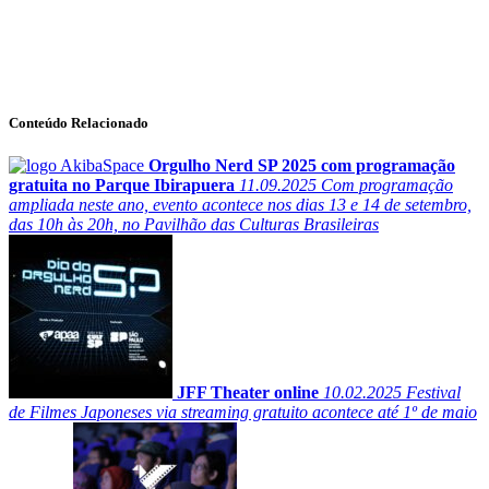
Conteúdo Relacionado
Orgulho Nerd SP 2025 com programação
gratuita no Parque Ibirapuera
11.09.2025
Com programação
ampliada neste ano, evento acontece nos dias 13 e 14 de setembro,
das 10h às 20h, no Pavilhão das Culturas Brasileiras
JFF Theater online
10.02.2025
Festival
de Filmes Japoneses via streaming gratuito acontece até 1º de maio