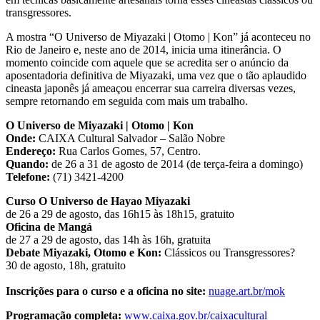
transgressores.
A mostra “O Universo de Miyazaki | Otomo | Kon” já aconteceu no
Rio de Janeiro e, neste ano de 2014, inicia uma itinerância. O
momento coincide com aquele que se acredita ser o anúncio da
aposentadoria definitiva de Miyazaki, uma vez que o tão aplaudido
cineasta japonês já ameaçou encerrar sua carreira diversas vezes,
sempre retornando em seguida com mais um trabalho.
O Universo de Miyazaki | Otomo | Kon
Onde:
CAIXA Cultural Salvador – Salão Nobre
Endereço:
Rua Carlos Gomes, 57, Centro.
Quando:
de 26 a 31 de agosto de 2014 (de terça-feira a domingo)
Telefone:
(71) 3421-4200
Curso O Universo de Hayao Miyazaki
de 26 a 29 de agosto, das 16h15 às 18h15, gratuito
Oficina de Mangá
de 27 a 29 de agosto, das 14h às 16h, gratuita
Debate Miyazaki, Otomo e Kon:
Clássicos ou Transgressores?
30 de agosto, 18h, gratuito
Inscrições para o curso e a oficina no site:
nuage.art.br/mok
Programação completa:
www.caixa.gov.br/caixacultural