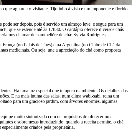
mo que aguarda o visitante. Tijolinho à vista e um imponente e florido
s pode ser depois, pois é servido um almoço leve, e segue para um
unch, que se estende até às 17h30. O cardápio oferece diversos chás
oderíamos chamar de sommelière de chá: Sylvia Rodrigues.
a França (no Palais de Thés) e na Argentina (no Clube de Chá da
ntas medicinais. Ou seja, une a apreciação do chá como proposta
ndentes. Há uma luz especial que tempera o ambiente. Os detalhes das
nfusões. E na mais íntima das salas, num clima wabi-sabi, reina um
 voltado para um gracioso jardim, com árvores enormes, algumas
 equipe muito sintonizada com os propósitos de oferecer uma
uitutes e sobremesas introduzindo, quando a receita permite, o chá
 especialmente criados pela proprietária.