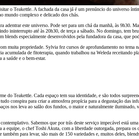
sitar o Teakettle. A fachada da casa já é um prenúncio do universo ínti
ao mundo complexo e delicado dos chás.
ra adentrar este universo. Pode ser para um chá da manhã, às 9h30. Ma
guindo ininterrupto até às 20h30, de terça a sábado. No domingo, tem br
bém blends especialmente desenvolvidos pela fundadora da casa, que p
com muita propriedade. Sylvia fez cursos de aprofundamento no tema n
 acumulada de fitoterapia, quando trabalhou na Weleda receitando pla
 a saúde e o bem-estar.
rme do Teakettle. Cada espaço tem sua identidade, e são todos surpree
s, tudo conspira para criar a atmosfera propícia para a degustação das i
paços nos leva ao salão dos fundos, o maior e naturalmente iluminado,
o contemplativo. Sabemos que por trás deste serviço impecável está uma
a equipe, o chef Toshi Akuta, com a liberdade outorgada, prepara os q
e também para levar, são mais de 150 variedades e, muitos deles, blends