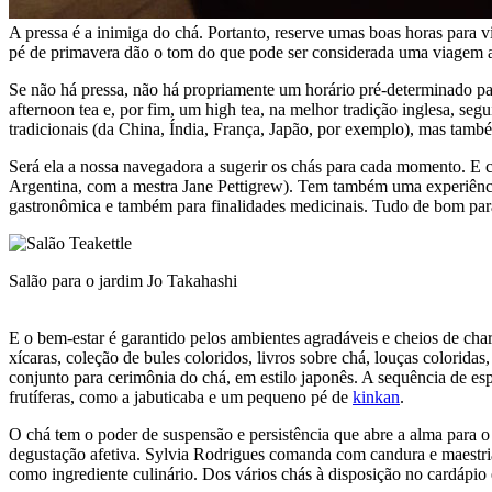
A pressa é a inimiga do chá. Portanto, reserve umas boas horas para vi
pé de primavera dão o tom do que pode ser considerada uma viagem 
Se não há pressa, não há propriamente um horário pré-determinado pa
afternoon tea e, por fim, um high tea, na melhor tradição inglesa, se
tradicionais (da China, Índia, França, Japão, por exemplo), mas tam
Será ela a nossa navegadora a sugerir os chás para cada momento. E 
Argentina, com a mestra Jane Pettigrew). Tem também uma experiência
gastronômica e também para finalidades medicinais. Tudo de bom para
Salão para o jardim
Jo Takahashi
E o bem-estar é garantido pelos ambientes agradáveis e cheios de cha
xícaras, coleção de bules coloridos, livros sobre chá, louças colorida
conjunto para cerimônia do chá, em estilo japonês. A sequência de es
frutíferas, como a jabuticaba e um pequeno pé de
kinkan
.
O chá tem o poder de suspensão e persistência que abre a alma para 
degustação afetiva. Sylvia Rodrigues comanda com candura e maestria 
como ingrediente culinário. Dos vários chás à disposição no cardápio 