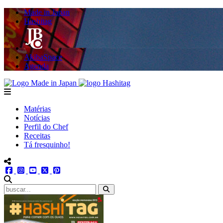
Made in Japan
Hashitag
AkibaSpace
Agenda
Powered By Made in Japan
Hashitag
menu
Matérias
Notícias
Perfil do Chef
Receitas
Tá fresquinho!
menu redes social
facebook
instagram
youtube
twitter
pinterest
abrir busca no site