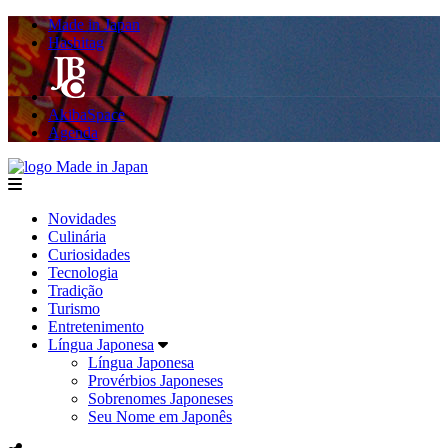
Made in Japan
Hashitag
AkibaSpace
Agenda
Made in Japan
menu
Novidades
Culinária
Curiosidades
Tecnologia
Tradição
Turismo
Entretenimento
Língua Japonesa
Língua Japonesa
Provérbios Japoneses
Sobrenomes Japoneses
Seu Nome em Japonês