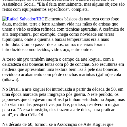
Assistência Social. “Ela é feita manualmente, mas alguns objetos são
feitos com equipamentos específicos”, completa.
Elementos básicos da natureza como fogo,
água, madeira, terra e ferro ganham vida nas mãos de artistas que
unem a visão estética refinada com técnicas apuradas. A cerâmica de
alta temperatura, por exemplo, chega como novidade em terras
tupiniquins, onde a queima a baixas temperaturas era a mais
difundida. Com o passar dos anos, outros materiais foram
introduzidos como tecidos, vidro, aço, entre outros.
A tosso ningyo também integra o campo da arte koguei, com a
delicadeza das bonecas feitas com pó de conchas. São esculturas em
madeira que apresentam uma textura bem lisa à pele das bonecas
devido ao acabamento com pó de conchas marinhas (gofun) e cola
(nikawa).
No Brasil, a arte koguei foi introduzida a partir da década de 50, em
uma época marcada pela imigração pós-guerra. Neste período, os
japoneses que chegavam no Brasil já tinham estudado no Japão, mas
não viam muitas perspectivas por lá e, por isso, resolveram migrar
para cá. “Nessa transição, eles trazem a arte deles, para praticar
aqui”, explica Célia Oi.
Na década de 60, formou-se a Associação de Arte Koguei que