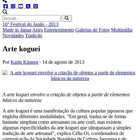
menu redes social
facebook
instagram
youtube
twitter
pinterest
abrir busca no site
16º Festival do Japão - 2013
Made in Japan
Artes
Entretenimento
Galerias de Fotos
Multimídia
Novidades
Tradição
Arte koguei
Por
Karin Kimura
-
14 de agosto de 2013
A arte koguei envolve a criação de objetos a partir de elementos
básicos da natureza
A arte koguei é uma manifestação da cultura popular japonesa que
engloba diferentes modalidades. “Em geral, traduz-se de forma
bastante simplista como artesanato ou arte craft, mas existem
algumas especificidades da arte koguei que ultrapassam a simples
tradução de arte artesanal”, explica Célia Oi, coordenadora de
comunicação da Sociedade Brasileira de Cultura Japonesa e de