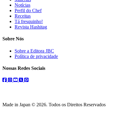
Notícias
Perfil do Chef
Receitas
Tá fresquinho!
Revista Hashitag
Sobre Nós
Sobre a Editora JBC
Política de privacidade
Nossas Redes Sociais
facebook
instagram
youtube
twitter
pinterest
Made in Japan © 2026. Todos os Direitos Reservados