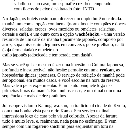
saladinha – no caso, um espinafre cozido e temperado
com flocos de peixe desidratado
foto: JNTO
No Japão, os hotéis costumam oferecer um duplo bufê no café-da-
manhã: um com a opção continental(normalmente com pães e doces
diversos, saladas, crepes, ovos mexidos ou omeletes, salsichas,
cereais e café), e um outro com a opção
wachôshoku
– uma versão
resumida de um café-da-manhã tipicamente japonês, composto por
arroz, sopa missoshiru, legumes em conversa, peixe grelhado, nattô
(soja fermentada) e omelete no
estilo japonês (adocicada e temperada com dashi).
Mas se você quiser mesmo fazer uma imersão na Cultura Japonesa,
profunda e inesquecível, não hesite: pernoite em uma
ryokan
, as
hospedarias típicas japonesas. O serviço de refeição da manhã pode
ser opcional, em muitos casos, e você escolhe na hora da reserva.
Mas vale a pena experimentar. É um lauto banquete logo nas
primeiras horas da manhã. Em muitos casos, é um ritual com uma
sequência de mais de dez pratinhos.
Jojoscope visitou o Kamogawa-kan, na tradicional cidade de Kyoto,
com uma bonita vista para o rio Kamo. Seu serviço matinal
impressiona logo de cara pelo visual colorido. Apesar da fartura,
tudo é muito leve, e, realmente, nada pesa no estômago. E vem
sempre com um fogareiro shichirin para esquentar um tofu na