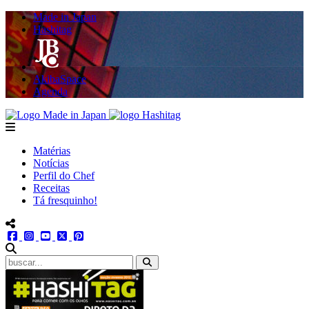
Made in Japan
Hashitag
AkibaSpace
Agenda
Powered By Made in Japan
Hashitag
menu
Matérias
Notícias
Perfil do Chef
Receitas
Tá fresquinho!
menu redes social
facebook
instagram
youtube
twitter
pinterest
abrir busca no site