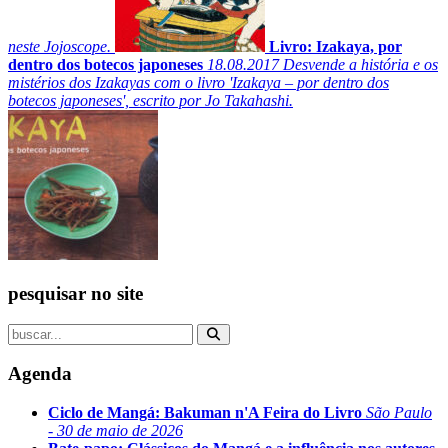
neste Jojoscope.
Livro: Izakaya, por
dentro dos botecos japoneses
18.08.2017
Desvende a história e os
mistérios dos Izakayas com o livro 'Izakaya – por dentro dos
botecos japoneses', escrito por Jo Takahashi.
pesquisar no site
Agenda
Ciclo de Mangá: Bakuman n'A Feira do Livro
São Paulo
- 30 de maio de 2026