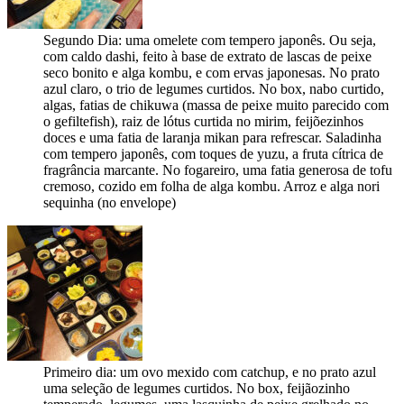
Segundo Dia: uma omelete com tempero japonês. Ou seja,
com caldo dashi, feito à base de extrato de lascas de peixe
seco bonito e alga kombu, e com ervas japonesas. No prato
azul claro, o trio de legumes curtidos. No box, nabo curtido,
algas, fatias de chikuwa (massa de peixe muito parecido com
o gefiltefish), raiz de lótus curtida no mirim, feijõezinhos
doces e uma fatia de laranja mikan para refrescar. Saladinha
com tempero japonês, com toques de yuzu, a fruta cítrica de
fragrância marcante. No fogareiro, uma fatia generosa de tofu
cremoso, cozido em folha de alga kombu. Arroz e alga nori
sequinha (no envelope)
Primeiro dia: um ovo mexido com catchup, e no prato azul
uma seleção de legumes curtidos. No box, feijãozinho