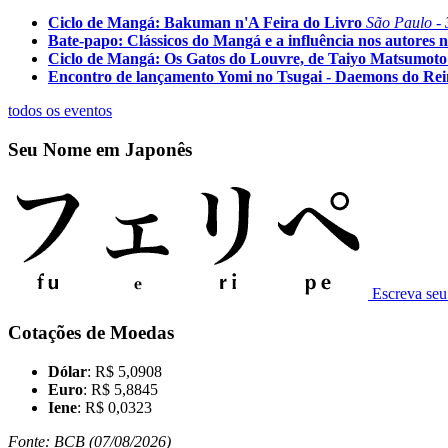
Ciclo de Mangá: Bakuman n'A Feira do Livro
São Paulo - 
Bate-papo: Clássicos do Mangá e a influência nos autores n
Ciclo de Mangá: Os Gatos do Louvre, de Taiyo Matsumoto
Encontro de lançamento Yomi no Tsugai - Daemons do Re
todos os eventos
Seu Nome em Japonês
Escreva se
Cotações de Moedas
Dólar
: R$ 5,0908
Euro
: R$ 5,8845
Iene
: R$ 0,0323
Fonte: BCB (07/08/2026)