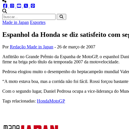
menu redes social
facebook
instagram
youtube
twitter
pinterest
abrir busca no site
Made in Japan
Esportes
Espanhol da Honda se diz satisfeito com s
Por
Redação Made in Japan
-
26 de março de 2007
Anfitrião no Grande Prêmio da Espanha de MotoGP, o espanhol Daniel
firme na briga pelo título da temporada 2007 da motovelocidade.
Pedrosa elogiou muito o desempenho do heptacampeão mundial Valenti
“A moto estava boa, mas a corrida não foi fácil. Rossi forçou bastant
Com o segundo lugar, Daniel Pedrosa ocupa a vice-liderança do Mundia
Tags relacionadas:
Honda
MotoGP