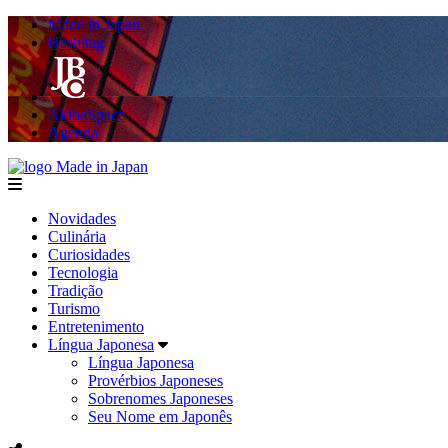
Made in Japan
Hashitag
AkibaSpace
Agenda
Made in Japan
menu
Novidades
Culinária
Curiosidades
Tecnologia
Tradição
Turismo
Entretenimento
Língua Japonesa
Língua Japonesa
Provérbios Japoneses
Sobrenomes Japoneses
Seu Nome em Japonês