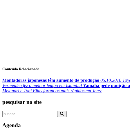
Conteúdo Relacionado
Montadoras japonesas têm aumento de produção
05.10.2010
Toyo
Vermeulen fez o melhor tempo em Istambul
Yamaha pede punição a
Melandri e Toni Elias foram os mais rápidos em Jerez
pesquisar no site
Agenda