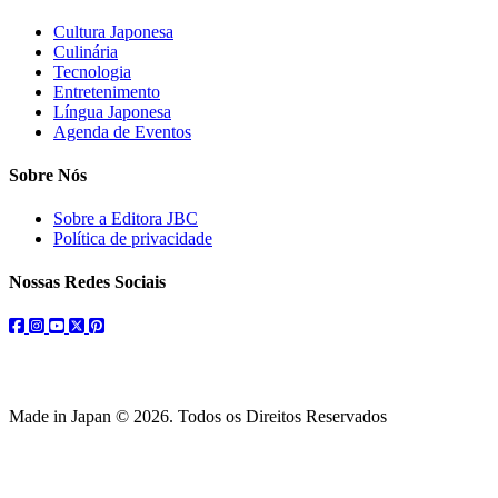
Cultura Japonesa
Culinária
Tecnologia
Entretenimento
Língua Japonesa
Agenda de Eventos
Sobre Nós
Sobre a Editora JBC
Política de privacidade
Nossas Redes Sociais
facebook
instagram
youtube
twitter
pinterest
Made in Japan © 2026. Todos os Direitos Reservados