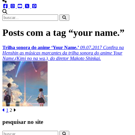
menu redes social
facebook
instagram
youtube
twitter
pinterest
abrir busca no site
Posts com a tag “your name.”
Trilha sonora do anime ‘Your Name.’
09.07.2017
Confira na
Henshin as músicas marcantes da trilha sonora do anime Your
Name.(Kimi no na wa.), do diretor Makoto Shinkai.
1
2
pesquisar no site