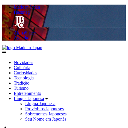
Made in Japan
Hashitag
AkibaSpace
Agenda
Made in Japan
menu
Novidades
Culinária
Curiosidades
Tecnologia
Tradição
Turismo
Entretenimento
Língua Japonesa
Língua Japonesa
Provérbios Japoneses
Sobrenomes Japoneses
Seu Nome em Japonês