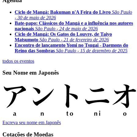
Agenda
Ciclo de Mangá: Bakuman n'A Feira do Livro
São Paulo
- 30 de maio de 2026
Bate-papo: Clássicos do Mangá e a influência nos autores
nacionais
São Paulo - 24 de maio de 2026
Ciclo de Mangá: Os Gatos do Louvre, de Taiyo
Matsumoto
São Paulo - 21 de fevereiro de 2026
Encontro de lançamento Yomi no Tsugai - Daemons do
Reino das Sombras
São Paulo - 15 de dezembro de 2025
todos os eventos
Seu Nome em Japonês
Escreva seu nome em Japonês
Cotações de Moedas