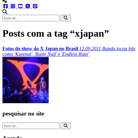
menu redes social
facebook
instagram
youtube
twitter
pinterest
abrir busca no site
Posts com a tag “xjapan”
Fotos do show do X Japan no Brasil
12.09.2011
Banda tocou hits
como 'Kurenai', 'Rusty Nail' e 'Endless Rain'
pesquisar no site