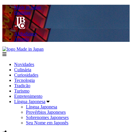
Made in Japan
Hashitag
AkibaSpace
Agenda
Made in Japan
menu
Novidades
Culinária
Curiosidades
Tecnologia
Tradição
Turismo
Entretenimento
Língua Japonesa
Língua Japonesa
Provérbios Japoneses
Sobrenomes Japoneses
Seu Nome em Japonês