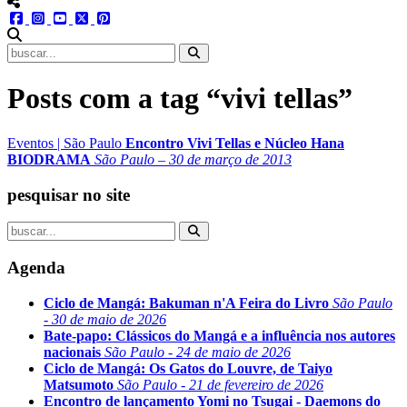
menu redes social
facebook
instagram
youtube
twitter
pinterest
abrir busca no site
Posts com a tag “vivi tellas”
Eventos
|
São Paulo
Encontro Vivi Tellas e Núcleo Hana
BIODRAMA
São Paulo – 30 de março de 2013
pesquisar no site
Agenda
Ciclo de Mangá: Bakuman n'A Feira do Livro
São Paulo
- 30 de maio de 2026
Bate-papo: Clássicos do Mangá e a influência nos autores
nacionais
São Paulo - 24 de maio de 2026
Ciclo de Mangá: Os Gatos do Louvre, de Taiyo
Matsumoto
São Paulo - 21 de fevereiro de 2026
Encontro de lançamento Yomi no Tsugai - Daemons do