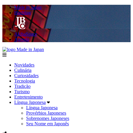
Made in Japan
Hashitag
AkibaSpace
Agenda
Made in Japan
menu
Novidades
Culinária
Curiosidades
Tecnologia
Tradição
Turismo
Entretenimento
Língua Japonesa
Língua Japonesa
Provérbios Japoneses
Sobrenomes Japoneses
Seu Nome em Japonês