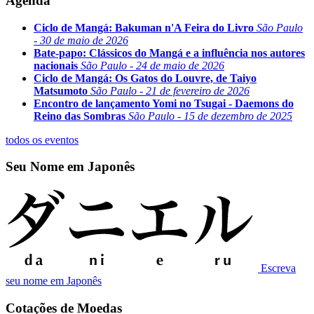
Agenda
Ciclo de Mangá: Bakuman n'A Feira do Livro
São Paulo
- 30 de maio de 2026
Bate-papo: Clássicos do Mangá e a influência nos autores
nacionais
São Paulo - 24 de maio de 2026
Ciclo de Mangá: Os Gatos do Louvre, de Taiyo
Matsumoto
São Paulo - 21 de fevereiro de 2026
Encontro de lançamento Yomi no Tsugai - Daemons do
Reino das Sombras
São Paulo - 15 de dezembro de 2025
todos os eventos
Seu Nome em Japonês
Escreva
seu nome em Japonês
Cotações de Moedas