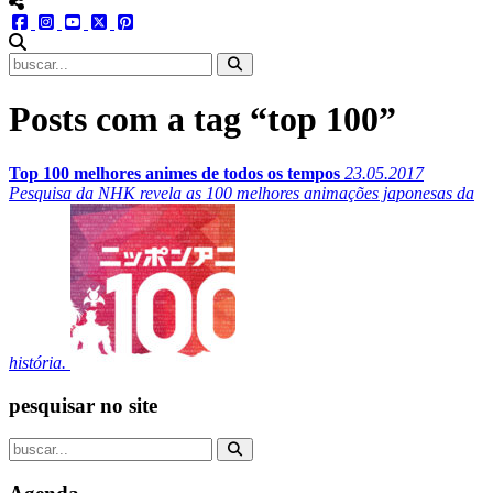
menu redes social
facebook
instagram
youtube
twitter
pinterest
abrir busca no site
Posts com a tag “top 100”
Top 100 melhores animes de todos os tempos
23.05.2017
Pesquisa da NHK revela as 100 melhores animações japonesas da
história.
pesquisar no site