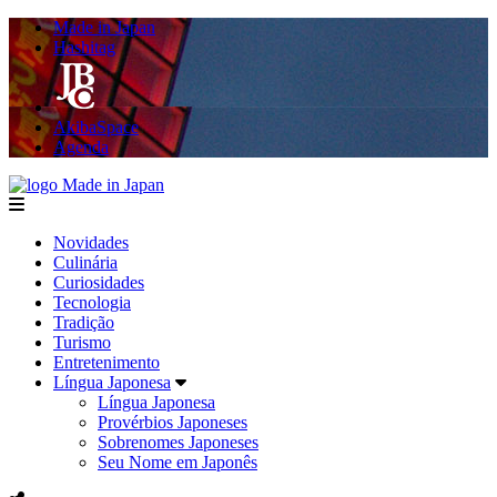
Made in Japan
Hashitag
AkibaSpace
Agenda
Made in Japan
menu
Novidades
Culinária
Curiosidades
Tecnologia
Tradição
Turismo
Entretenimento
Língua Japonesa
Língua Japonesa
Provérbios Japoneses
Sobrenomes Japoneses
Seu Nome em Japonês