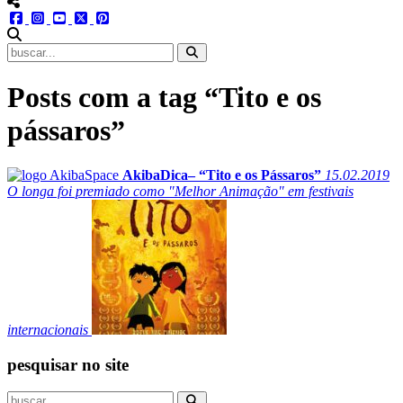
menu redes social
facebook
instagram
youtube
twitter
pinterest
abrir busca no site
Posts com a tag “Tito e os
pássaros”
AkibaDica– “Tito e os Pássaros”
15.02.2019
O longa foi premiado como "Melhor Animação" em festivais
internacionais
pesquisar no site