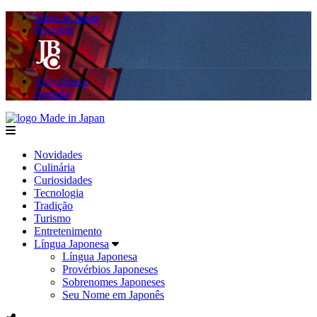
Made in Japan
Hashitag
AkibaSpace
Agenda
Made in Japan
menu
Novidades
Culinária
Curiosidades
Tecnologia
Tradição
Turismo
Entretenimento
Língua Japonesa
Língua Japonesa
Provérbios Japoneses
Sobrenomes Japoneses
Seu Nome em Japonês