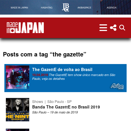
MADE IN JAPAN
HASHITAG
AKIBASPACE
AGENDA
menu
menu red
abri
Made in Japan
Posts com a tag “the gazette”
The GazettE de volta ao Brasil
10.04.2019
The GazettE tem show único marcado em São
Paulo, veja os detalhes
Shows
|
São Paulo - SP
Banda The GazettE no Brasil 2019
São Paulo – 19 de maio de 2019