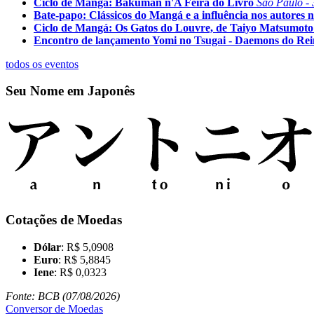
Ciclo de Mangá: Bakuman n'A Feira do Livro
São Paulo - 
Bate-papo: Clássicos do Mangá e a influência nos autores n
Ciclo de Mangá: Os Gatos do Louvre, de Taiyo Matsumoto
Encontro de lançamento Yomi no Tsugai - Daemons do Re
todos os eventos
Seu Nome em Japonês
Cotações de Moedas
Dólar
: R$ 5,0908
Euro
: R$ 5,8845
Iene
: R$ 0,0323
Fonte: BCB (07/08/2026)
Conversor de Moedas