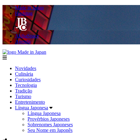
Made in Japan
Hashitag
AkibaSpace
Agenda
Made in Japan
menu
Novidades
Culinária
Curiosidades
Tecnologia
Tradição
Turismo
Entretenimento
Língua Japonesa
Língua Japonesa
Provérbios Japoneses
Sobrenomes Japoneses
Seu Nome em Japonês