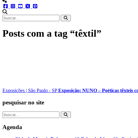
menu redes social
facebook
instagram
youtube
twitter
pinterest
abrir busca no site
Posts com a tag “têxtil”
Exposições
|
São Paulo - SP
Exposição: NUNO – Poéticas têxteis 
pesquisar no site
Agenda