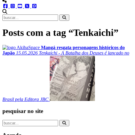
menu redes social
facebook
instagram
youtube
twitter
pinterest
abrir busca no site
Posts com a tag “Tenkaichi”
Mangá resgata personagens históricos do
Japão
15.05.2026
Tenkaichi - A Batalha dos Deuses é lançado no
Brasil pela Editora JBC
pesquisar no site