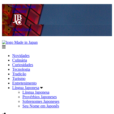
Made in Japan
Hashitag
AkibaSpace
Agenda
Made in Japan
menu
Novidades
Culinária
Curiosidades
Tecnologia
Tradição
Turismo
Entretenimento
Língua Japonesa
Língua Japonesa
Provérbios Japoneses
Sobrenomes Japoneses
Seu Nome em Japonês