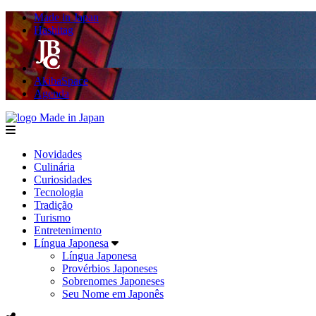
Made in Japan
Hashitag
AkibaSpace
Agenda
Made in Japan
menu
Novidades
Culinária
Curiosidades
Tecnologia
Tradição
Turismo
Entretenimento
Língua Japonesa
Língua Japonesa
Provérbios Japoneses
Sobrenomes Japoneses
Seu Nome em Japonês