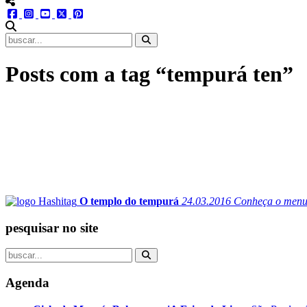
menu redes social
facebook
instagram
youtube
twitter
pinterest
abrir busca no site
Posts com a tag “tempurá ten”
O templo do tempurá
24.03.2016
Conheça o menu d
pesquisar no site
Agenda