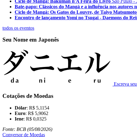
Ciclo de Mangá: Bakuman n'A Feira do Livro
São Paulo - 
Bate-papo: Clássicos do Mangá e a influência nos autores n
Ciclo de Mangá: Os Gatos do Louvre, de Taiyo Matsumoto
Encontro de lançamento Yomi no Tsugai - Daemons do Re
todos os eventos
Seu Nome em Japonês
Escreva se
Cotações de Moedas
Dólar
: R$ 5,1154
Euro
: R$ 5,9062
Iene
: R$ 0,0325
Fonte: BCB (05/08/2026)
Conversor de Moedas