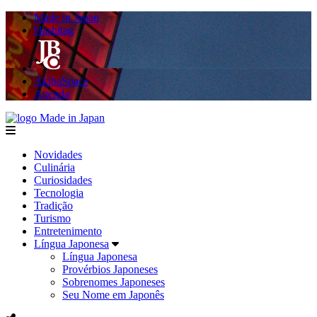
Made in Japan
Hashitag
AkibaSpace
Agenda
Made in Japan
menu
Novidades
Culinária
Curiosidades
Tecnologia
Tradição
Turismo
Entretenimento
Língua Japonesa
Língua Japonesa
Provérbios Japoneses
Sobrenomes Japoneses
Seu Nome em Japonês