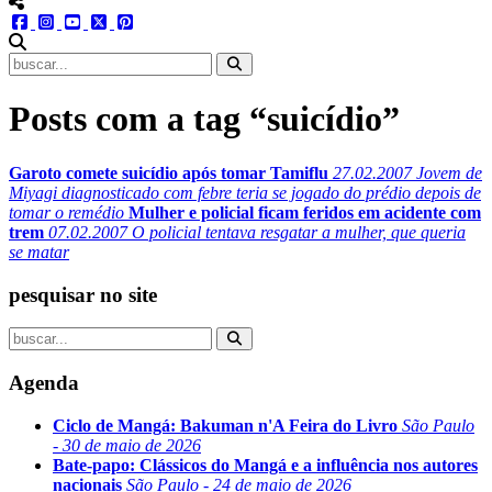
menu redes social
facebook
instagram
youtube
twitter
pinterest
abrir busca no site
Posts com a tag “suicídio”
Garoto comete suicídio após tomar Tamiflu
27.02.2007
Jovem de
Miyagi diagnosticado com febre teria se jogado do prédio depois de
tomar o remédio
Mulher e policial ficam feridos em acidente com
trem
07.02.2007
O policial tentava resgatar a mulher, que queria
se matar
pesquisar no site
Agenda
Ciclo de Mangá: Bakuman n'A Feira do Livro
São Paulo
- 30 de maio de 2026
Bate-papo: Clássicos do Mangá e a influência nos autores
nacionais
São Paulo - 24 de maio de 2026