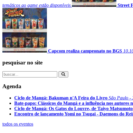
temáticos ao game estão disponíveis
Street 
Capcom realiza campeonato no BGS
10.1
pesquisar no site
Agenda
Ciclo de Mangá: Bakuman n'A Feira do Livro
São Paulo - 
Bate-papo: Clássicos do Mangá e a influência nos autores n
Ciclo de Mangá: Os Gatos do Louvre, de Taiyo Matsumoto
Encontro de lançamento Yomi no Tsugai - Daemons do Re
todos os eventos