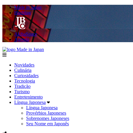
Made in Japan
Hashitag
AkibaSpace
Agenda
Made in Japan
menu
Novidades
Culinária
Curiosidades
Tecnologia
Tradição
Turismo
Entretenimento
Língua Japonesa
Língua Japonesa
Provérbios Japoneses
Sobrenomes Japoneses
Seu Nome em Japonês