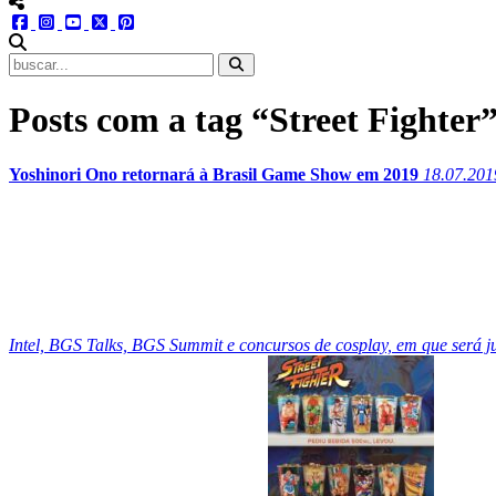
menu redes social
facebook
instagram
youtube
twitter
pinterest
abrir busca no site
Posts com a tag “Street Fighter
Yoshinori Ono retornará à Brasil Game Show em 2019
18.07.201
Intel, BGS Talks, BGS Summit e concursos de cosplay, em que será j