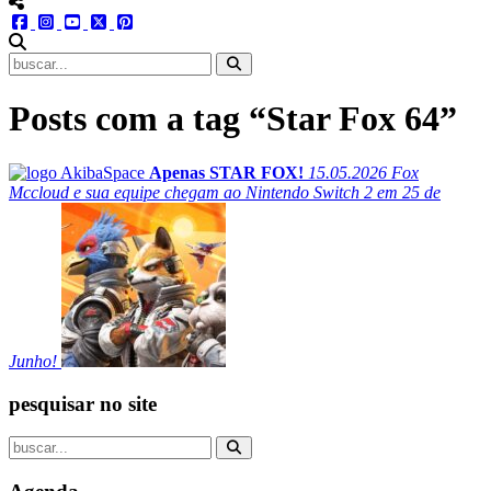
menu redes social
facebook
instagram
youtube
twitter
pinterest
abrir busca no site
Posts com a tag “Star Fox 64”
Apenas STAR FOX!
15.05.2026
Fox
Mccloud e sua equipe chegam ao Nintendo Switch 2 em 25 de
Junho!
pesquisar no site