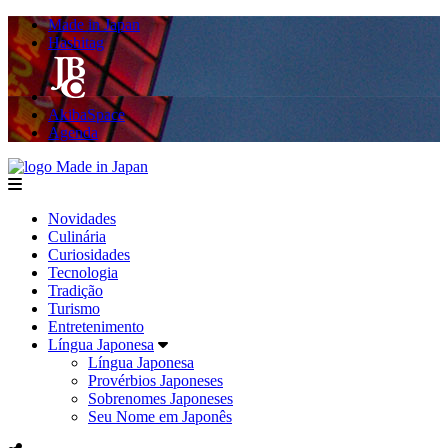
Made in Japan
Hashitag
AkibaSpace
Agenda
Made in Japan
menu
Novidades
Culinária
Curiosidades
Tecnologia
Tradição
Turismo
Entretenimento
Língua Japonesa
Língua Japonesa
Provérbios Japoneses
Sobrenomes Japoneses
Seu Nome em Japonês