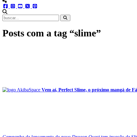
menu redes social
facebook
instagram
youtube
twitter
pinterest
abrir busca no site
Posts com a tag “slime”
Vem aí, Perfect Slime, o próximo mangá de F
Campanha de lançamento do novo Dragon Quest tem invasão de Slim