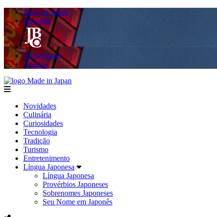
Made in Japan
Hashitag
AkibaSpace
Agenda
Made in Japan
menu
Novidades
Culinária
Curiosidades
Tecnologia
Tradição
Turismo
Entretenimento
Língua Japonesa
Língua Japonesa
Provérbios Japoneses
Sobrenomes Japoneses
Seu Nome em Japonês