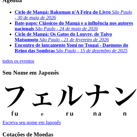
Agenda
Ciclo de Mangá: Bakuman n'A Feira do Livro
São Paulo
- 30 de maio de 2026
Bate-papo: Clássicos do Mangá e a influência nos autores
nacionais
São Paulo - 24 de maio de 2026
Ciclo de Mangá: Os Gatos do Louvre, de Taiyo
Matsumoto
São Paulo - 21 de fevereiro de 2026
Encontro de lançamento Yomi no Tsugai - Daemons do
Reino das Sombras
São Paulo - 15 de dezembro de 2025
todos os eventos
Seu Nome em Japonês
Escreva seu nome em Japonês
Cotações de Moedas