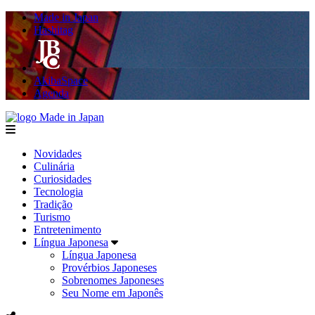
Made in Japan
Hashitag
AkibaSpace
Agenda
Made in Japan
menu
Novidades
Culinária
Curiosidades
Tecnologia
Tradição
Turismo
Entretenimento
Língua Japonesa
Língua Japonesa
Provérbios Japoneses
Sobrenomes Japoneses
Seu Nome em Japonês