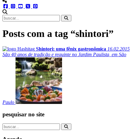
menu redes social
facebook
instagram
youtube
twitter
pinterest
abrir busca no site
Posts com a tag “shintori”
Shintori: uma fênix gastronômica
16.02.2015
São 40 anos de tradição e requinte no Jardim Paulista, em São
Paulo
pesquisar no site