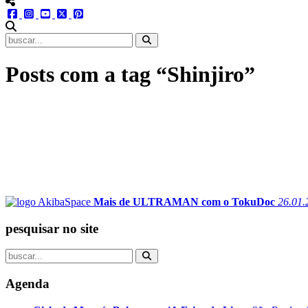
menu redes social
facebook
instagram
youtube
twitter
pinterest
abrir busca no site
Posts com a tag “Shinjiro”
Mais de ULTRAMAN com o TokuDoc
26.01.
pesquisar no site
Agenda