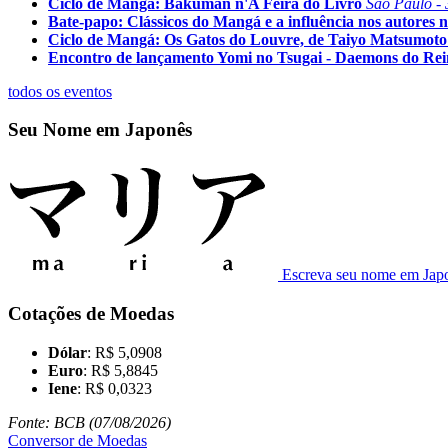
Ciclo de Mangá: Bakuman n'A Feira do Livro
São Paulo - 
Bate-papo: Clássicos do Mangá e a influência nos autores n
Ciclo de Mangá: Os Gatos do Louvre, de Taiyo Matsumoto
Encontro de lançamento Yomi no Tsugai - Daemons do Re
todos os eventos
Seu Nome em Japonês
Escreva seu nome em Jap
Cotações de Moedas
Dólar
: R$ 5,0908
Euro
: R$ 5,8845
Iene
: R$ 0,0323
Fonte: BCB (07/08/2026)
Conversor de Moedas