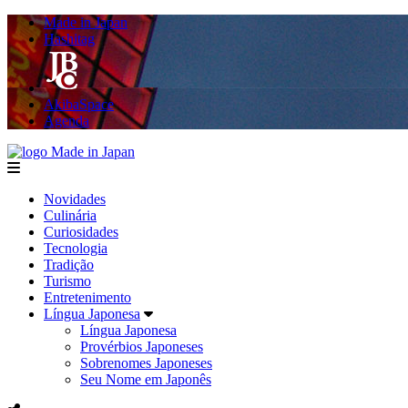
Made in Japan
Hashitag
AkibaSpace
Agenda
Made in Japan
menu
Novidades
Culinária
Curiosidades
Tecnologia
Tradição
Turismo
Entretenimento
Língua Japonesa
Língua Japonesa
Provérbios Japoneses
Sobrenomes Japoneses
Seu Nome em Japonês